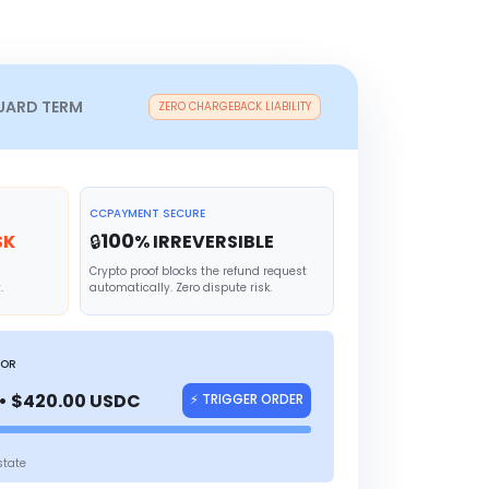
UARD TERM
ZERO CHARGEBACK LIABILITY
CCPAYMENT SECURE
100
SK
🔒
% IRREVERSIBLE
Crypto proof blocks the refund request
.
automatically. Zero dispute risk.
TOR
• $420.00 USDC
⚡ TRIGGER ORDER
state