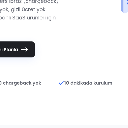
ters ibraz (chargeback)
ok, gizli ücret yok.
anlı SaaS ürünleri için
ı Planla
0 chargeback yok
10 dakikada kurulum