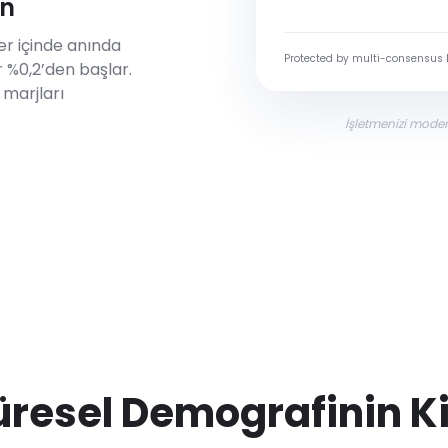
in
ler içinde anında
Protected by multi-consensus 
 %0,2’den başlar.
 marjları
İşletmenizi moder
üresel Demografinin Ki