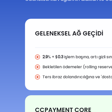
GELENEKSEL AĞ GEÇİDİ
2.9
% + $
0.3
işlem başına, artı gizli sı
Bekletilen ödemeler (rolling reserves
Ters ibraz dolandırıcılığına ve 'dos
CCPAYMENT CORE