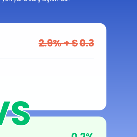
2.9
% + $
0.3
0.2
%