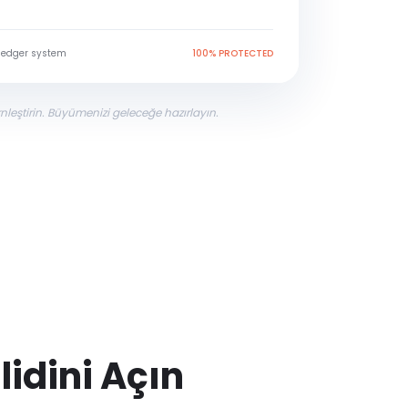
ledger system
100% PROTECTED
nleştirin. Büyümenizi geleceğe hazırlayın.
lidini Açın