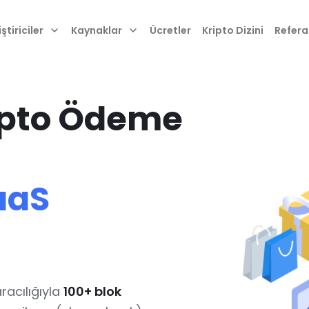
ştiriciler
Kaynaklar
Ücretler
Kripto Dizini
Refera
ipto Ödeme
aaS
racılığıyla
100+ blok