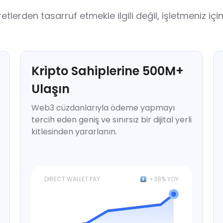
rden tasarruf etmekle ilgili değil, işletmeniz için y
Kripto Sahiplerine
500
M+
Ulaşın
Web3 cüzdanlarıyla ödeme yapmayı
tercih eden geniş ve sınırsız bir dijital yerli
kitlesinden yararlanın.
DIRECT WALLET PAY
+38% YOY