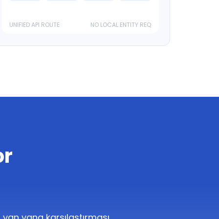
UNIFIED API ROUTE
NO LOCAL ENTITY REQ
or
n yan yana karşılaştırması.