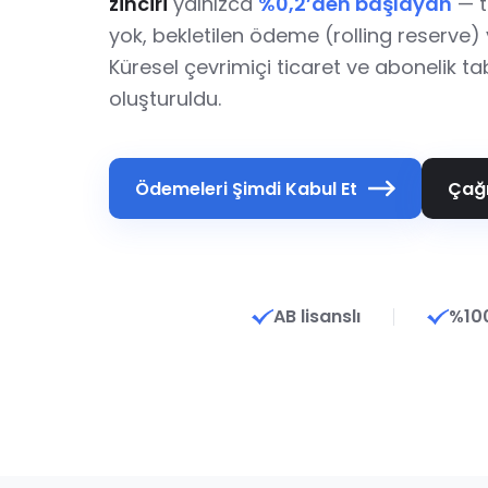
zinciri
yalnızca
%0,2’den başlayan
— 
yok, bekletilen ödeme (rolling reserve) y
Küresel çevrimiçi ticaret ve abonelik tab
oluşturuldu.
Ödemeleri Şimdi Kabul Et
Çağr
AB lisanslı
%10