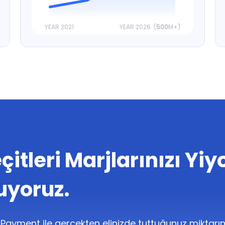
YEAR 2021
YEAR 2026 (
500
M+)
itleri Marjlarınızı Yiy
uyoruz.
CCPayment ile gerçekten elinizde tuttuğunuz miktarı