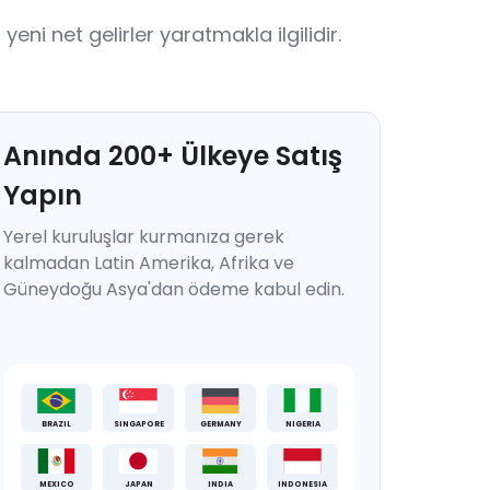
eni net gelirler yaratmakla ilgilidir.
Anında
200
+
Ülkeye Satış
Yapın
Yerel kuruluşlar kurmanıza gerek
kalmadan Latin Amerika, Afrika ve
Güneydoğu Asya'dan ödeme kabul edin.
BRAZIL
SINGAPORE
GERMANY
NIGERIA
MEXICO
JAPAN
INDIA
INDONESIA