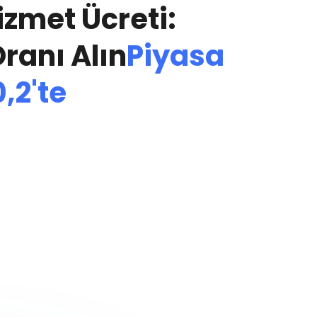
izmet Ücreti:
ranı Alın
Piyasa
,2'te