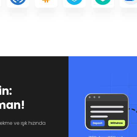
n:
aman!
ekme ve ışık hızında