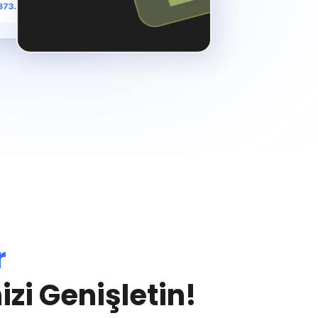
r
i Genişletin!