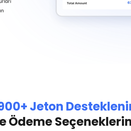
rları
ın
900+ Jeton Destekleni
e Ödeme Seçenekleriniz