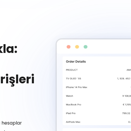
la:
rişleri
ı hesaplar