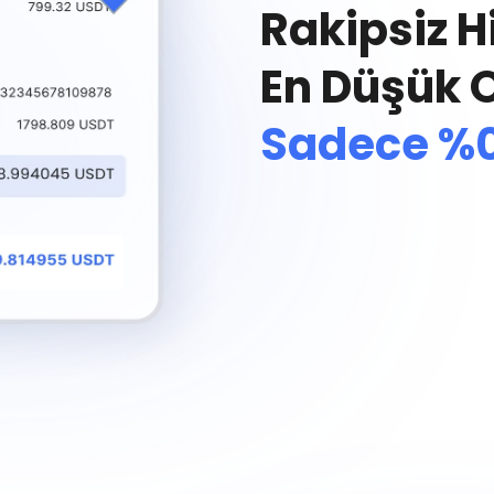
Rakipsiz H
En Düşük O
Sadece %0