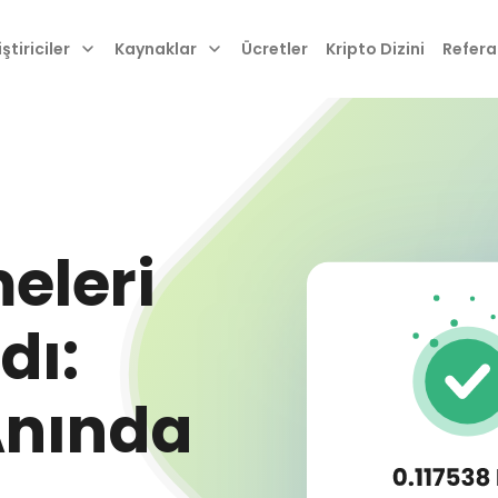
ştiriciler
Kaynaklar
Ücretler
Kripto Dizini
Refera
eleri
dı:
Anında