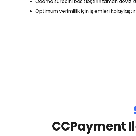
Ödeme sürecini basitleştirinzaman döviz ku
Optimum verimlilik için işlemleri kolaylaştır
CCPayment Il