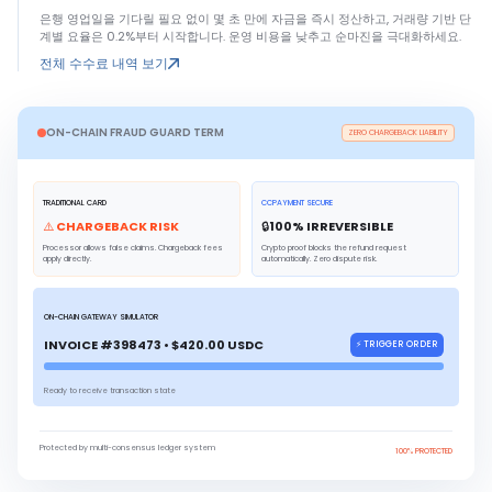
은행 영업일을 기다릴 필요 없이 몇 초 만에 자금을 즉시 정산하고, 거래량 기반 단
계별 요율은 0.2%부터 시작합니다. 운영 비용을 낮추고 순마진을 극대화하세요.
전체 수수료 내역 보기
ON-CHAIN FRAUD GUARD TERM
ZERO CHARGEBACK LIABILITY
TRADITIONAL CARD
CCPAYMENT SECURE
⚠️ CHARGEBACK RISK
🔒
100
% IRREVERSIBLE
Processor allows false claims. Chargeback fees
Crypto proof blocks the refund request
apply directly.
automatically. Zero dispute risk.
ON-CHAIN GATEWAY SIMULATOR
INVOICE #398473 • $420.00 USDC
⚡ TRIGGER ORDER
Ready to receive transaction state
Protected by multi-consensus ledger system
100% PROTECTED