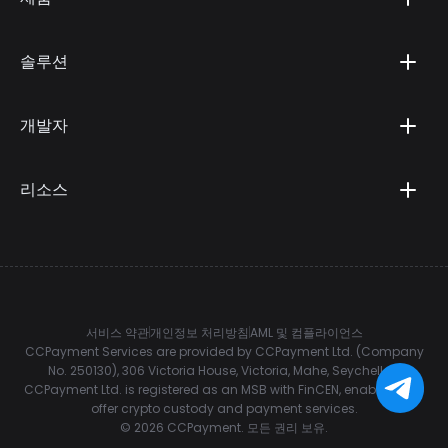
솔루션
개발자
리소스
서비스 약관
개인정보 처리방침
AML 및 컴플라이언스
CCPayment Services are provided by CCPayment Ltd. (Company
No. 250130), 306 Victoria House, Victoria, Mahe, Seychelles.
CCPayment Ltd. is registered as an MSB with FinCEN, enabling it to
offer crypto custody and payment services.
©
2026
CCPayment.
모든 권리 보유.