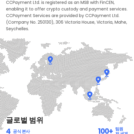
4
2
3
4
CCPayment Ltd. is registered as an MSB with FinCEN,
9
0
enabling it to offer crypto custody and payment services.
5
3
CCPayment Services are provided by CCPayment Ltd.
4
5
0
1
(Company No. 250130), 306 Victoria House, Victoria, Mahe,
6
4
Seychelles.
5
6
1
2
7
5
6
7
2
3
8
6
7
8
3
4
9
7
8
9
4
5
0
8
9
0
5
6
1
9
0
1
6
7
글로벌 범위
2
0
1
2
7
8
팀원

4
100+
공식 본사
전 세계