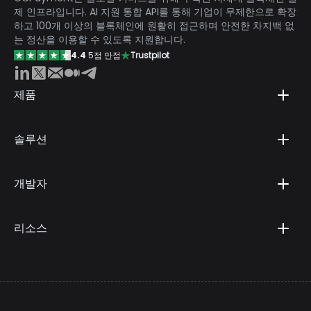
제 인프라입니다. AI 지원 통합 API를 통해 기업이 무제한으로 확장
하고 100개 이상의 블록체인에 원활히 접근하며 안전한 차지백 없
는 정산을 이용할 수 있도록 지원합니다.
4.4
5점 만점
Trustpilot
제품
솔루션
개발자
리소스