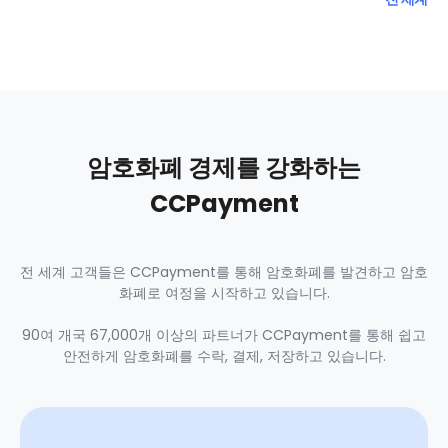
3
1
2
3
8
9
4
2
3
4
9
0
5
3
4
5
0
1
6
4
암호화폐 경제를 강화하는
5
6
1
2
CCPayment
7
5
6
7
2
3
8
6
7
8
전 세계 고객들은 CCPayment를 통해 암호화폐를 발견하고 암호
3
4
화폐로 여정을 시작하고 있습니다.
9
7
8
9
90여 개국 67,000개 이상의 파트너가 CCPayment를 통해 쉽고
4
5
안전하게 암호화폐를 수락, 결제, 저장하고 있습니다.
0
8
9
0
5
6
1
9
0
1