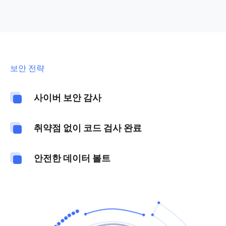
보안 전략
사이버 보안 감사
취약점 없이 코드 검사 완료
안전한 데이터 볼트