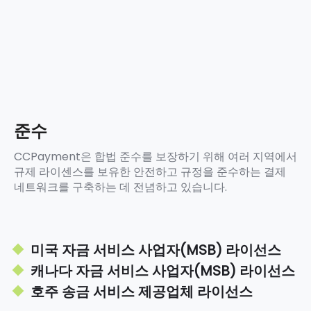
6
9
7
8
9
준수
CCPayment은 합법 준수를 보장하기 위해 여러 지역에서
규제 라이센스를 보유한 안전하고 규정을 준수하는 결제
네트워크를 구축하는 데 전념하고 있습니다.
미국 자금 서비스 사업자(MSB) 라이선스
캐나다 자금 서비스 사업자(MSB) 라이선스
호주 송금 서비스 제공업체 라이선스