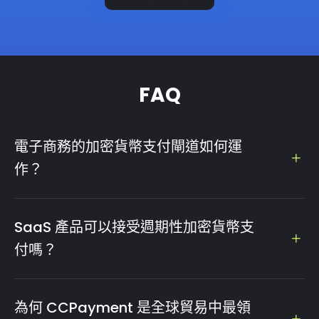
FAQ
電子商務的加密貨幣支付閘道如何運
作？
像 CCPayment 這樣的加密貨幣支付閘道會為每個訂單建立
一個獨特的付款地址。當客戶發送加密貨幣時，閘道會確認鏈
SaaS 產品可以接受週期性加密貨幣支
上交易並透過 Webhook 通知您的商店，隨後自動將其轉換
付嗎？
為 USDT 或您選擇的幣種。整個過程通常不到 2 分鐘。
可以。CCPayment 的訂閱 API 允許您建立週期性帳單計畫
（按月、按季、按年）。當續訂日期到期時，您的系統會透過
為何 CCPayment 是全球貿易中最領