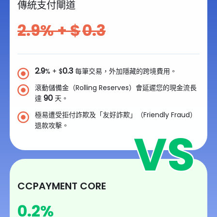
傳統支付閘道
2.9
% + $
0.3
2.9
0.3
% + $
每筆交易，外加隱藏的跨境費用。
滾動儲備金（Rolling Reserves）會延遲您的現金流長
90
達
天。
極易遭受拒付詐欺及「友好詐欺」（Friendly Fraud）
退款攻擊。
CCPAYMENT CORE
0.2
%