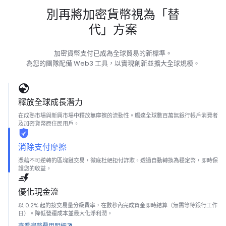
別再將加密貨幣視為「替
代」方案
加密貨幣支付已成為全球貿易的新標準。
為您的團隊配備 Web3 工具，以實現創新並擴大全球規模。
釋放全球成長潛力
在成熟市場與新興市場中釋放無摩擦的流動性。觸達全球數百萬無銀行帳戶消費者
及加密貨幣原住民用戶。
消除支付摩擦
憑藉不可逆轉的區塊鏈交易，徹底杜絕拒付詐欺。透過自動轉換為穩定幣，即時保
護您的收益。
優化現金流
以 0.2% 起的按交易量分級費率，在數秒內完成資金即時結算（無需等待銀行工作
日）。降低營運成本並最大化淨利潤。
查看完整費用明細