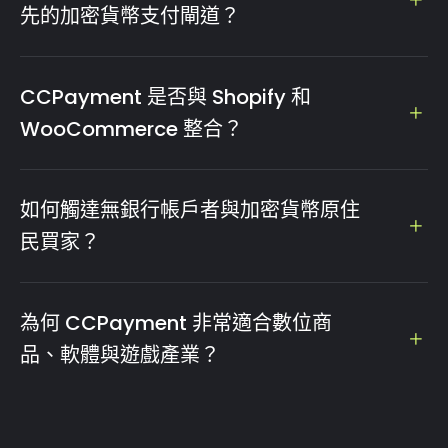
API 觸發付款請求，並通知客戶確認轉帳。Webhook 回調功
先的加密貨幣支付閘道？
能可確保您的產品訪問權限邏輯與支付狀態完美同步。
接受數位資產不再需要持有波動性代幣。我們的 REST API 能
以穩定幣（USDT/USDC）形式即時保護您的全球收益。透過
CCPayment 是否與 Shopify 和
內建的法幣出金功能，賣家可以輕鬆將 USDT 賣出兌換為美
WooCommerce 整合？
元。我們支援超過 2,000 美元的任何結算金額，直接進行
SWIFT 轉帳至您的企業銀行帳戶。
是的。我們為 Shopify、WooCommerce、Magento、
OpenCart、WHMCS 和 PrestaShop 提供現成的插件。安
如何觸達無銀行帳戶者與加密貨幣原住
裝時間不到 10 分鐘：只需安裝插件、輸入您的 API 金鑰，加
民買家？
密貨幣支付選項就會作為無縫結算選項出現在您的全球客戶面
前。
採用加密貨幣支付已是全球宏觀趨勢，並獲得中東各國政府及
Mastercard 等企業巨頭的認可。釋放高成長市場（如中東、
為何 CCPayment 非常適合數位商
拉美、東南亞）中未被開發的流動性，並讓數百萬無銀行帳戶
品、軟體與遊戲產業？
的消費者能夠使用主流 Web3 錢包（如 MetaMask, Trust
Wallet）無縫支付。
傳統處理商往往因高拒付率詐欺問題，難以處理跨境數位銷
售。然而，加密貨幣支付本質上是不可逆的，這消除了 100%