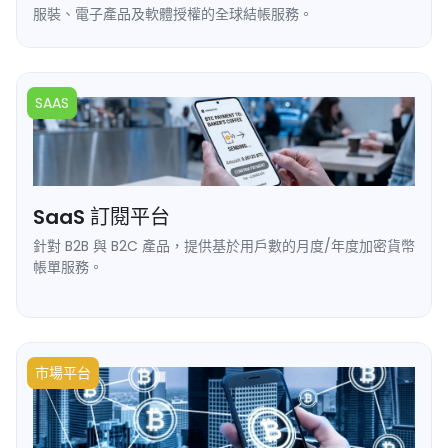
服裝、電子產品及軟體授權的全球結帳服務。
➥ 直接支付連結或嵌入式小工具。
➥ 銷售時自動將加密貨幣轉換為 USDT/USDC。
➥ 已交付訂單的拒付風險為零。
SAAS
➥ 觸達 190 多個市場的加密貨幣原住民買家。
SaaS 訂閱平台
針對 B2B 與 B2C 產品，提供基於用戶數的月度/年度加密貨幣
帳單服務。
➥ 帶 Webhook 通知功能的週期性鏈上支付。
➥ 支援寬限期與催收流程（Dunning flow）。
➥ 透過 API 實現基於使用量的多用戶帳單計費。
➥ 為全球數位賣家提供無縫的入駐體驗。
市場平台