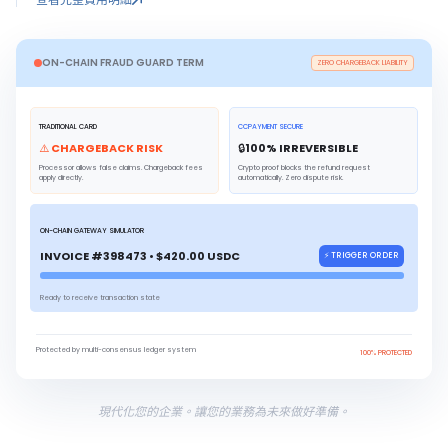
ON-CHAIN FRAUD GUARD TERM
ZERO CHARGEBACK LIABILITY
TRADITIONAL CARD
CCPAYMENT SECURE
⚠️ CHARGEBACK RISK
🔒
100
% IRREVERSIBLE
Processor allows false claims. Chargeback fees
Crypto proof blocks the refund request
apply directly.
automatically. Zero dispute risk.
ON-CHAIN GATEWAY SIMULATOR
INVOICE #398473 • $420.00 USDC
⚡ TRIGGER ORDER
Ready to receive transaction state
Protected by multi-consensus ledger system
100% PROTECTED
現代化您的企業。讓您的業務為未來做好準備。