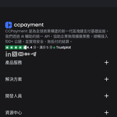
的拒付風險，也免去了對滾動儲備金的需求。作為一家完全合
規的授權閘道，CCPayment 提供專為保護數位賣家而設計
的安全且無國界的基礎架構。
CCPayment 是為全球商業構建的新一代區塊鏈支付基礎設施。
我們透過 AI 輔助的統一 API，協助企業無限擴展業務，順暢接入
100+ 公鏈，並實現安全、無拒付的結算。
4.4
分，滿分 5 分
Trustpilot
產品服務
解決方案
開發人員
資源中心