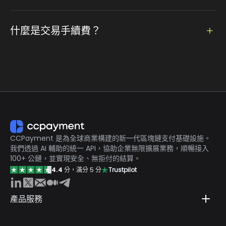
我們有支援兌換回法定貨幣，只要設定貨幣和金額，就可以輕
鬆使用
什麼是交易手續費？
服務費只有 0.2%，市面上最低！
CCPayment 是為全球商業構建的新一代區塊鏈支付基礎設施。
我們透過 AI 輔助的統一 API，協助企業無限擴展業務，順暢接入
100+ 公鏈，並實現安全、無拒付的結算。
4.4
分，滿分 5 分
Trustpilot
產品服務