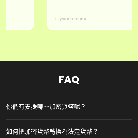
Crystal Yumumu
FAQ
你們有支援哪些加密貨幣呢？
我們有支援 100 多種加密貨幣，例如：比特幣、以太幣、狗
狗幣、萊特幣、Tether⋯⋯
如何把加密貨幣轉換為法定貨幣？