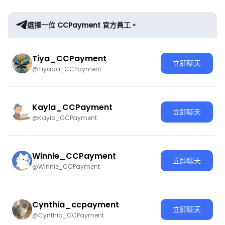
選擇一位 CCPayment 官方員工。
Tiya_CCPayment
立即聊天
@Tiyaaa_CCPayment
Kayla_CCPayment
立即聊天
@Kayla_CCPayment
Winnie_CCPayment
立即聊天
@Winnie_CCPayment
Cynthia_ccpayment
立即聊天
@Cynthia_CCPayment