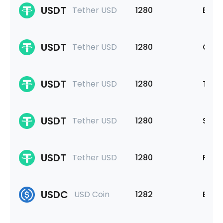
USDT
Tether USD
1280
Ethe
USDT
Tether USD
1280
Op M
USDT
Tether USD
1280
Ton 
USDT
Tether USD
1280
Sola
USDT
Tether USD
1280
Poly
USDC
USD Coin
1282
Bina