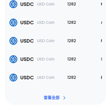
USDC
USD Coin
1282
MON
USDC
USD Coin
1282
Aval
USDC
USD Coin
1282
Poly
USDC
USD Coin
1282
Sola
USDC
USD Coin
1282
Ethe
查看全部