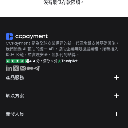
沒有最低存款限額。
CCPayment 是為全球商業構建的新一代區塊鏈支付基礎設施。
我們透過 AI 輔助的統一 API，協助企業無限擴展業務，順暢接入
100+ 公鏈，並實現安全、無拒付的結算。
4.4
分，滿分 5 分
Trustpilot
產品服務
解決方案
開發人員