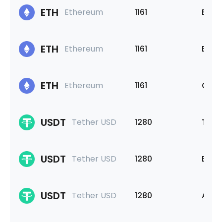
ETH
Ethereum
1161
Bina
ETH
Ethereum
1161
Base
ETH
Ethereum
1161
Op M
USDT
Tether USD
1280
Tron
USDT
Tether USD
1280
Bina
USDT
Tether USD
1280
Arbi