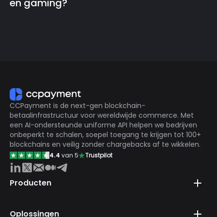
en gaming?
ongebruikte liquiditeit in regio's met hoge groei
(MENA, LatAm, SEA) en stel miljoenen ongebankte
consumenten in staat om naadloos te betalen met
Traditionele verwerkers worstelen vaak met
mainstream Web3-wallets (bijv. MetaMask, Trust
grensoverschrijdende digitale verkoop vanwege hoge
Wallet) en native tokens.
tarieven voor chargeback-fraude. Crypto-betalingen
zijn echter inherent onomkeerbaar, waardoor
chargeback-risico's en de noodzaak voor rolling
reserves 100% worden geëlimineerd. Als een volledig
gelicentieerde en conforme gateway biedt
CCPayment is de next-gen blockchain-
CCPayment een veilige, grenzeloze infrastructuur die
betaalinfrastructuur voor wereldwijde commerce. Met
specifiek is ontworpen om digitale verkopers te
een AI-ondersteunde uniforme API helpen we bedrijven
beschermen.
onbeperkt te schalen, soepel toegang te krijgen tot 100+
blockchains en veilig zonder chargebacks af te wikkelen.
4.4
van 5
Trustpilot
Producten
Oplossingen