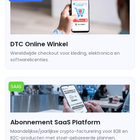
DTC Online Winkel
Wereldwijde checkout voor kleding, elektronica en
softwarelicenties.
➥ Directe checkout-link of ingebedde widget.
➥ Auto-convert crypto naar USDT/USDC op het punt van
verkoop.
SAAS
➥ Nul chargeback-risico op geleverde bestellingen.
➥ Bereik crypto-native kopers in 190+ markten.
Abonnement SaaS Platform
Maandelijkse/jaarlijkse crypto-facturering voor B2B en
B2C-producten met stoel-gebaseerde plannen.