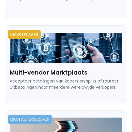
➥ Terugkerende on-chain betalingen met Webhook-
waarschuwingen.
➥ Grace period en dunning flow ondersteuning.
➥ Multi-seat en gebruiksgebaseerde facturering via API.
➥ Naadloze onboarding voor wereldwijde digitale verkopers.
MARKTPLAATS
Multi-vendor Marktplaats
Accepteer betalingen van kopers en splits of routeer
uitbetalingen naar meerdere wereldwijde verkopers.
➥ Wallet-adressen per verkoper.
➥ Geautomatiseerde massa-uitbetalingen zonder
bankvertragingen.
DIGITALE GOEDEREN