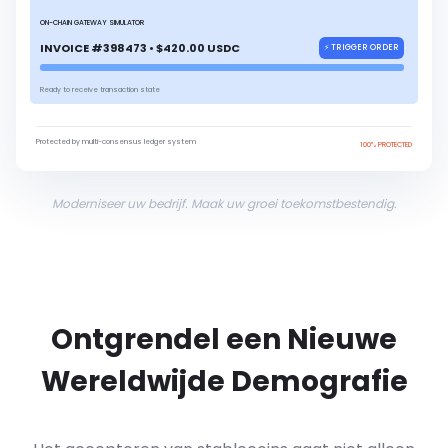
ON-CHAIN GATEWAY SIMULATOR
INVOICE #398473 • $420.00 USDC
⚡ TRIGGER ORDER
Ready to receive transaction state
Protected by multi-consensus ledger system
100% PROTECTED
Moderniseer uw bedrijf. Maak uw groei toekomstbestendig.
Ontgrendel een Nieuwe
Wereldwijde Demografie