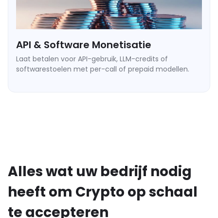
API & Software Monetisatie
Laat betalen voor API-gebruik, LLM-credits of
softwarestoelen met per-call of prepaid modellen.
➥ Prepaid tegoed opwaardeer-flow.
➥ Real-time saldo webhooks.
➥ Ondersteuning voor micro-transacties met lage kosten.
Alles wat uw bedrijf nodig
heeft om Crypto op schaal
te accepteren