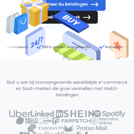
Accepteer Nu Betalingen
Boek een Gesprek
centieerd
100% zonder chargebacks
Installatie in 10 minu
Sluit u aan bij toonaangevende wereldwijde e-commerce
en SaaS-merken die groei versnellen met Web3-
betalingen