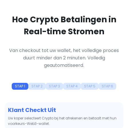
Hoe Crypto Betalingen in
Real-time Stromen
Van checkout tot uw wallet, het volledige proces
duurt minder dan 2 minuten. Volledig
geautomatiseerd.
STAP 1
STAP 2
STAP 3
STAP 4
STAP 5
STAP 6
Directe On-chain Detectie
CCPayment detecteert en bevestigt de blockchain-transactie in
seconden.