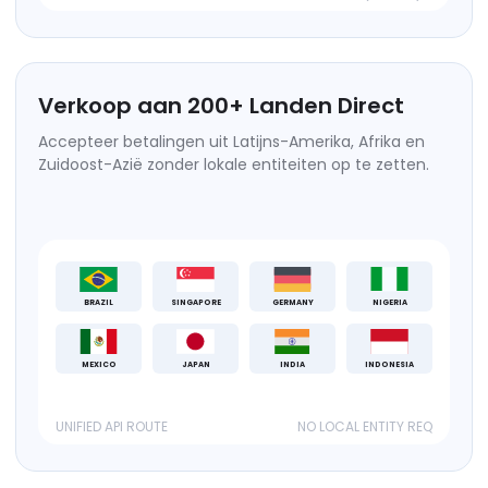
Verkoop aan
200
+
Landen Direct
Accepteer betalingen uit Latijns-Amerika, Afrika en
Zuidoost-Azië zonder lokale entiteiten op te zetten.
BRAZIL
SINGAPORE
GERMANY
NIGERIA
MEXICO
JAPAN
INDIA
INDONESIA
UNIFIED API ROUTE
NO LOCAL ENTITY REQ