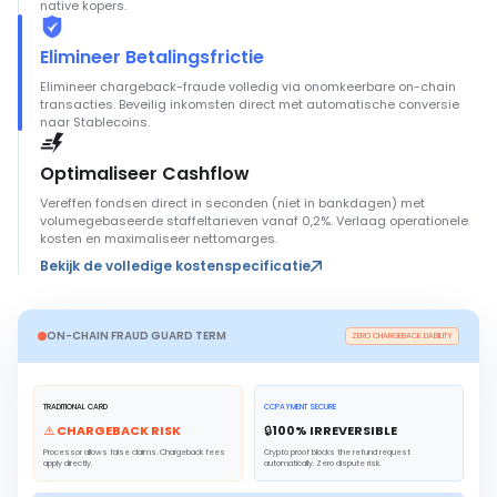
native kopers.
Elimineer Betalingsfrictie
Elimineer chargeback-fraude volledig via onomkeerbare on-chain
transacties. Beveilig inkomsten direct met automatische conversie
naar Stablecoins.
Optimaliseer Cashflow
Vereffen fondsen direct in seconden (niet in bankdagen) met
volumegebaseerde staffeltarieven vanaf 0,2%. Verlaag operationele
kosten en maximaliseer nettomarges.
Bekijk de volledige kostenspecificatie
ON-CHAIN FRAUD GUARD TERM
ZERO CHARGEBACK LIABILITY
TRADITIONAL CARD
CCPAYMENT SECURE
⚠️ CHARGEBACK RISK
🔒
100
% IRREVERSIBLE
Processor allows false claims. Chargeback fees
Crypto proof blocks the refund request
apply directly.
automatically. Zero dispute risk.