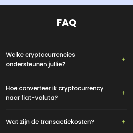
FAQ
Welke cryptocurrencies
ondersteunen jullie?
We ondersteunen meer dan 100 cryptocurrencies,
zoals Bitcoin, Ethereum, Dogecoin, Litecoin, Tether...
Hoe converteer ik cryptocurrency
naar fiat-valuta?
We ondersteunen het omwisselen naar fiat-valuta,
die gemakkelijk toegankelijk is door de valuta en het
Wat zijn de transactiekosten?
bedrag in te stellen