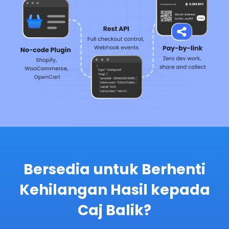
Bersedia untuk Berhenti
Kehilangan Hasil kepada
Caj Balik?