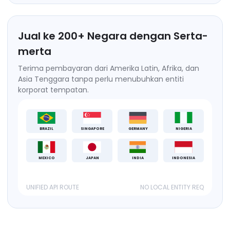
Jual ke
200
+
Negara dengan Serta-
merta
Terima pembayaran dari Amerika Latin, Afrika, dan
Asia Tenggara tanpa perlu menubuhkan entiti
korporat tempatan.
BRAZIL
SINGAPORE
GERMANY
NIGERIA
MEXICO
JAPAN
INDIA
INDONESIA
UNIFIED API ROUTE
NO LOCAL ENTITY REQ