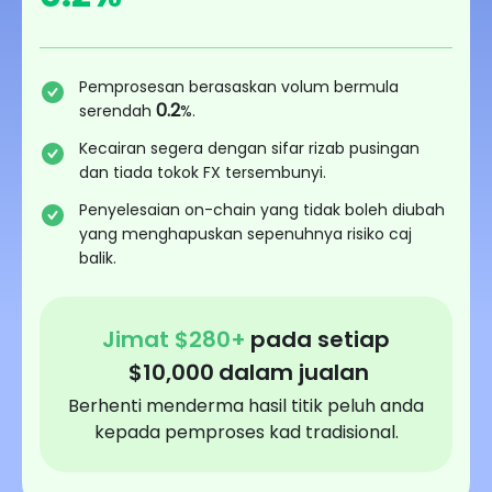
Pemprosesan berasaskan volum bermula
0.2
serendah
%.
Kecairan segera dengan sifar rizab pusingan
dan tiada tokok FX tersembunyi.
Penyelesaian on-chain yang tidak boleh diubah
yang menghapuskan sepenuhnya risiko caj
balik.
Jimat
$
280
+
pada setiap
$
10,000
dalam jualan
Berhenti menderma hasil titik peluh anda
kepada pemproses kad tradisional.