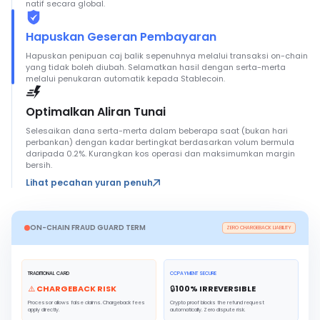
natif secara global.
Hapuskan Geseran Pembayaran
Hapuskan penipuan caj balik sepenuhnya melalui transaksi on-chain
yang tidak boleh diubah. Selamatkan hasil dengan serta-merta
melalui penukaran automatik kepada Stablecoin.
Optimalkan Aliran Tunai
Selesaikan dana serta-merta dalam beberapa saat (bukan hari
perbankan) dengan kadar bertingkat berdasarkan volum bermula
daripada 0.2%. Kurangkan kos operasi dan maksimumkan margin
bersih.
Lihat pecahan yuran penuh
ON-CHAIN FRAUD GUARD TERM
ZERO CHARGEBACK LIABILITY
TRADITIONAL CARD
CCPAYMENT SECURE
⚠️ CHARGEBACK RISK
🔒
100
% IRREVERSIBLE
Processor allows false claims. Chargeback fees
Crypto proof blocks the refund request
apply directly.
automatically. Zero dispute risk.