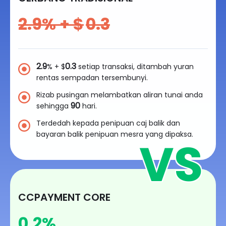
2.9
% + $
0.3
2.9
0.3
% + $
setiap transaksi, ditambah yuran
rentas sempadan tersembunyi.
Rizab pusingan melambatkan aliran tunai anda
90
sehingga
hari.
Terdedah kepada penipuan caj balik dan
bayaran balik penipuan mesra yang dipaksa.
CCPAYMENT CORE
0.2
%