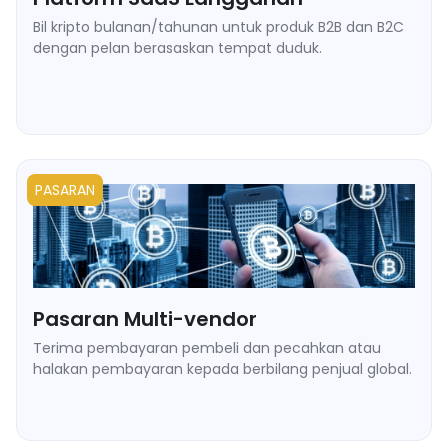
Bil kripto bulanan/tahunan untuk produk B2B dan B2C
dengan pelan berasaskan tempat duduk.
➥ Pembayaran on-chain berulang dengan makluman
Webhook.
➥ Sokongan tempoh tangguh dan aliran dunning.
➥ Bil berbilang tempat duduk dan berasaskan penggunaan
melalui API.
➥ Onboarding lancar untuk pedagang digital global.
PASARAN
Pasaran Multi-vendor
Terima pembayaran pembeli dan pecahkan atau
halakan pembayaran kepada berbilang penjual global.
➥ Alamat dompet setiap penjual.
➥ Pembayaran pukal automatik tanpa kelewatan perbankan.