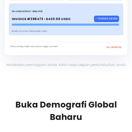
ON-CHAIN GATEWAY SIMULATOR
INVOICE #398473 • $420.00 USDC
⚡ TRIGGER ORDER
Ready to receive transaction state
Protected by multi-consensus ledger system
100% PROTECTED
Modenkan perniagaan anda. Kalis masa depan pertumbuhan anda.
Buka Demografi Global
Baharu