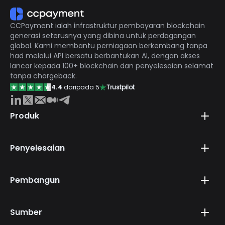
keperluan untuk rizab pusingan. Sebagai gerbang
yang berlesen sepenuhnya dan patuh, CCPayment
CCPayment ialah infrastruktur pembayaran blockchain
menyediakan infrastruktur selamat tanpa sempadan
generasi seterusnya yang dibina untuk perdagangan
yang direka khusus untuk melindungi pedagang
global. Kami membantu perniagaan berkembang tanpa
digital.
had melalui API bersatu berbantukan AI, dengan akses
lancar kepada 100+ blockchain dan penyelesaian selamat
tanpa chargeback.
4.4
daripada 5
Trustpilot
Produk
Penyelesaian
Pembangun
Sumber