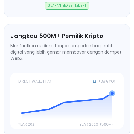
GUARANTEED SETTLEMENT
Jangkau
500
M+
Pemilik Kripto
Manfaatkan audiens tanpa sempadan bagi natif
digital yang lebih gemar membayar dengan dompet
Web3.
DIRECT WALLET PAY
+38% YOY
YEAR 2021
YEAR 2026 (
500
M+)