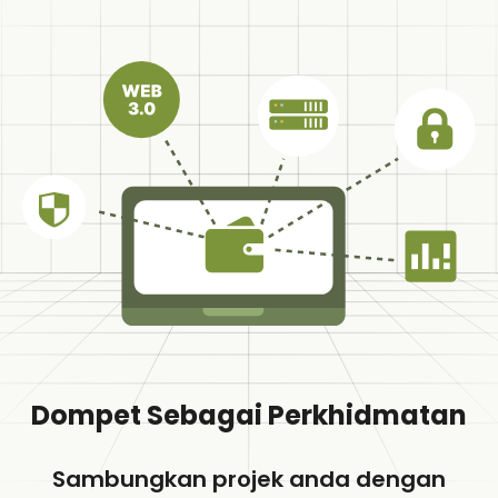
Dompet Sebagai Perkhidmatan
Sambungkan projek anda dengan