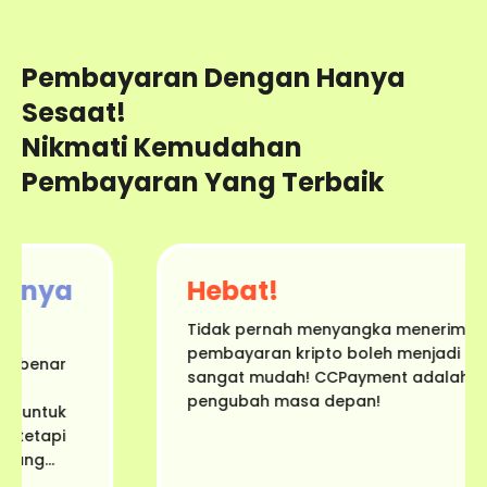
Pembayaran Dengan Hanya
Sesaat!
Nikmati Kemudahan
Pembayaran Yang Terbaik
anya
Hebat!
Tidak pernah menyangka menerima
pembayaran kripto boleh menjadi
-benar
sangat mudah! CCPayment adalah
pengubah masa depan!
untuk
tetapi
ung
 Saya