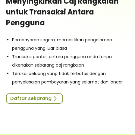
Menyingkirkan Caj Rangkaian
untuk Transaksi Antara
Pengguna
Pembayaran segera, memastikan pengalaman
pengguna yang luar biasa
Transaksi pantas antara pengguna anda tanpa
dikenakan sebarang caj rangkaian
Terokai peluang yang tidak terbatas dengan
penyelesaian pembayaran yang selamat dan lancar
Daftar sekarang