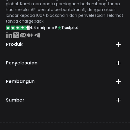
global. Kami membantu perniagaan berkembang tanpa
had melalui API bersatu berbantukan AI, dengan akses
lancar kepada 100+ blockchain dan penyelesaian selamat
tanpa chargeback.
4.4
daripada 5
Trustpilot
Produk
Penyelesaian
Pembangun
Sumber