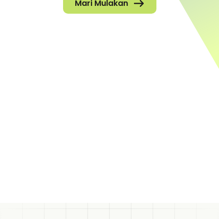
Mari Mulakan