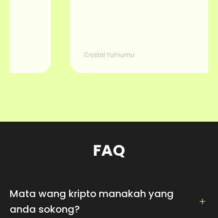
!
Crystal Yumumu
FAQ
Mata wang kripto manakah yang
anda sokong?