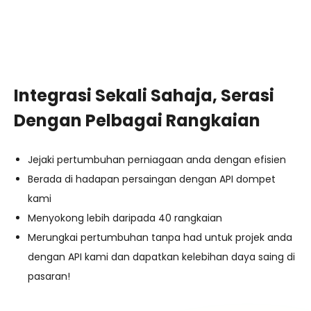
Integrasi Sekali Sahaja, Serasi
Dengan Pelbagai Rangkaian
Jejaki pertumbuhan perniagaan anda dengan efisien
Berada di hadapan persaingan dengan API dompet
kami
Menyokong lebih daripada 40 rangkaian
Merungkai pertumbuhan tanpa had untuk projek anda
dengan API kami dan dapatkan kelebihan daya saing di
pasaran!