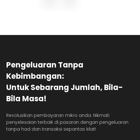
Pengeluaran Tanpa
Kebimbangan:
Untuk Sebarang Jumlah, Bila-
Bila Masa!
Revolusikan pembayaran mikro anda: Nikmati
penyelesaian terbaik di pasaran dengan pengeluaran
tanpa had dan transaksi sepantas kilat!