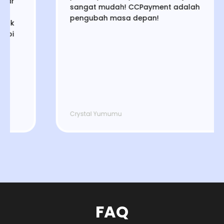
r
sangat mudah! CCPayment adalah
pengubah masa depan!
k
Crystal Yumumu
FAQ