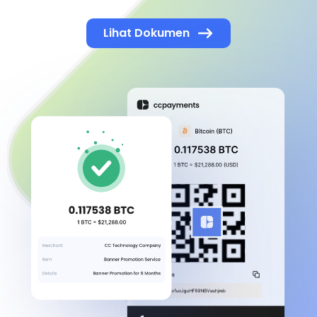
Lihat Dokumen