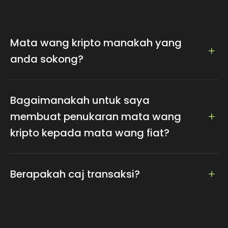
Mata wang kripto manakah yang
anda sokong?
Kami menyokong 100+ mata wang kripto, seperti,
Bitcoin, Ethereum, Dogecoin, Litecoin, Tether...
Bagaimanakah untuk saya
membuat penukaran mata wang
kripto kepada mata wang fiat?
Kami menyokong pertukaran ke mata wang fiat yang
dapat diakses dengan mudah dengan menetapkan
Berapakah caj transaksi?
mata wang dan jumlah
Hanya 0.2% caj perkhidmatan, paling terendah di
pasaran