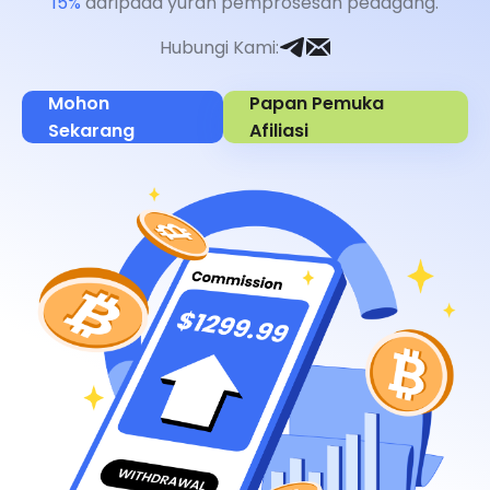
15%
daripada yuran pemprosesan pedagang.
Hubungi Kami
:
Mohon
Papan Pemuka
Sekarang
Afiliasi