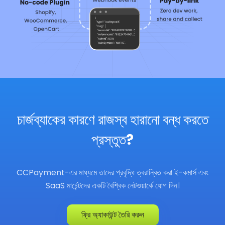
চার্জব্যাকের কারণে রাজস্ব হারানো বন্ধ করতে
প্রস্তুত?
CCPayment-এর মাধ্যমে তাদের প্রবৃদ্ধি ত্বরান্বিত করা ই-কমার্স এবং
SaaS মার্চেন্টদের একটি বৈশ্বিক নেটওয়ার্কে যোগ দিন।
ফ্রি অ্যাকাউন্ট তৈরি করুন