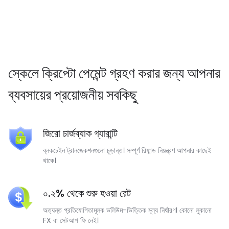
➥ রিয়েল-টাইম ব্যালেন্স ওয়েবহুক।
➥ কম ফিতে মাইক্রো-ট্রানজেকশন সাপোর্ট।
স্কেলে ক্রিপ্টো পেমেন্ট গ্রহণ করার জন্য আপনার
ব্যবসায়ের প্রয়োজনীয় সবকিছু
জিরো চার্জব্যাক গ্যারান্টি
ব্লকচেইন ট্রানজেকশনগুলো চূড়ান্ত। সম্পূর্ণ রিফান্ড নিয়ন্ত্রণ আপনার কাছেই
থাকে।
০.২% থেকে শুরু হওয়া রেট
অত্যন্ত প্রতিযোগিতামূলক ভলিউম-ভিত্তিক মূল্য নির্ধারণ। কোনো লুকানো
FX বা সেটআপ ফি নেই।