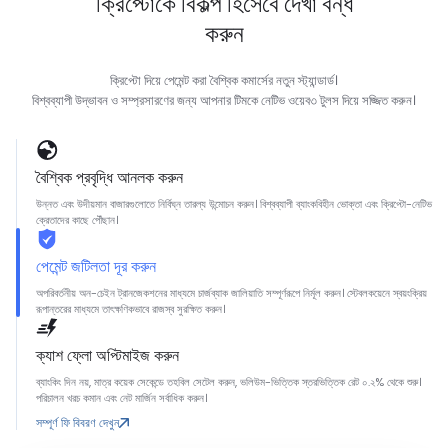
ক্রিপ্টোকে বিকল্প হিসেবে দেখা বন্ধ
করুন
ক্রিপ্টো দিয়ে পেমেন্ট করা বৈশ্বিক কমার্সের নতুন স্ট্যান্ডার্ড।
বিশ্বব্যাপী উদ্ভাবন ও সম্প্রসারণের জন্য আপনার টিমকে নেটিভ ওয়েব৩ টুলস দিয়ে সজ্জিত করুন।
বৈশ্বিক প্রবৃদ্ধি আনলক করুন
উন্নত এবং উদীয়মান বাজারগুলোতে নির্বিঘ্ন তারল্য উন্মোচন করুন। বিশ্বব্যাপী ব্যাংকবিহীন ভোক্তা এবং ক্রিপ্টো-নেটিভ
ক্রেতাদের কাছে পৌঁছান।
পেমেন্ট জটিলতা দূর করুন
অপরিবর্তনীয় অন-চেইন ট্রানজেকশনের মাধ্যমে চার্জব্যাক জালিয়াতি সম্পূর্ণরূপে নির্মূল করুন। স্টেবলকয়েনে স্বয়ংক্রিয়
রূপান্তরের মাধ্যমে তাৎক্ষণিকভাবে রাজস্ব সুরক্ষিত করুন।
ক্যাশ ফ্লো অপ্টিমাইজ করুন
ব্যাংকিং দিন নয়, মাত্র কয়েক সেকেন্ডে তহবিল সেটেল করুন, ভলিউম-ভিত্তিক স্তরভিত্তিক রেট ০.২% থেকে শুরু।
পরিচালন খরচ কমান এবং নেট মার্জিন সর্বাধিক করুন।
সম্পূর্ণ ফি বিবরণ দেখুন