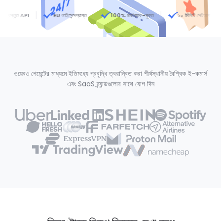
স্তুত API
EU লাইসেন্সপ্রাপ্ত
100% চার্জব্যাক-মুক্ত
১০ মিনিটে সেটআপ
ওয়েব৩ পেমেন্টের মাধ্যমে ইতিমধ্যে প্রবৃদ্ধি ত্বরান্বিত করা শীর্ষস্থানীয় বৈশ্বিক ই-কমার্স
এবং SaaS ব্র্যান্ডগুলোর সাথে যোগ দিন