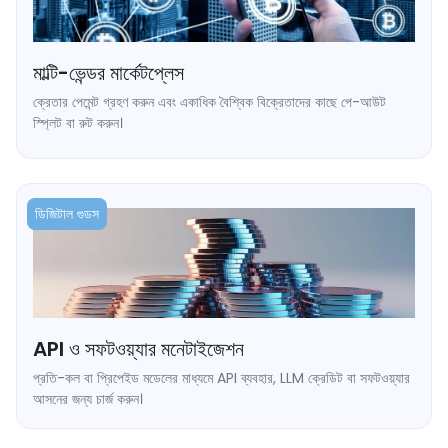
মাল্টি-ভেন্ডর মার্কেটপ্লেস
ক্রেতার পেমেন্ট গ্রহণ করুন এবং একাধিক বৈশ্বিক বিক্রেতাদের কাছে পে-আউট
স্প্লিট বা রুট করুন।
➥ প্রতি বিক্রেতার জন্য আলাদা ওয়ালেট অ্যাড্রেস।
➥ ব্যাংকিং বিলম্ব ছাড়াই স্বয়ংক্রিয় মাস পে-আউট।
ডিজিটাল গুডস
API ও সফটওয়্যার মনেটাইজেশন
প্রতি-কল বা প্রিপেইড মডেলের মাধ্যমে API ব্যবহার, LLM ক্রেডিট বা সফটওয়্যার
আসনের জন্য চার্জ করুন।
➥ প্রিপেইড ক্রেডিট টপ-আপ ফ্লো।