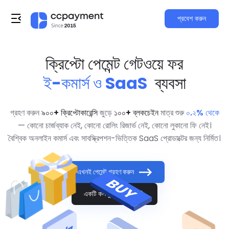
প্রবেশ করুন
ক্রিপ্টো পেমেন্ট গেটওয়ে ফর
ই-কমার্স ও SaaS
ব্যবসা
গ্রহণ করুন
৯০০+ ক্রিপ্টোকারেন্সি
জুড়ে
১০০+ ব্লকচেইন
মাত্র শুরু
০.২% থেকে
— কোনো চার্জব্যাক নেই, কোনো রোলিং রিজার্ভ নেই, কোনো লুকানো ফি নেই।
বৈশ্বিক অনলাইন কমার্স এবং সাবস্ক্রিপশন-ভিত্তিক SaaS প্রোডাক্টের জন্য নির্মিত।
এখনই পেমেন্ট গ্রহণ করুন
একটি কল বুক করুন