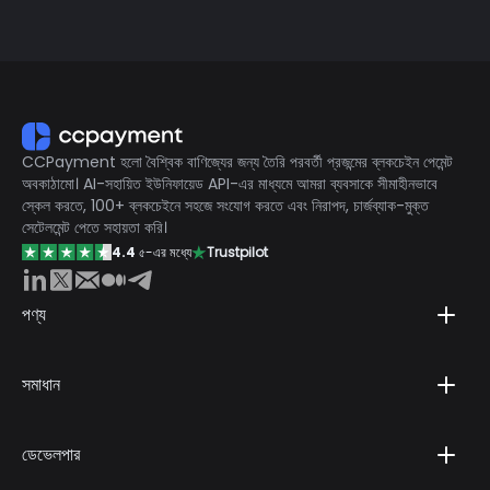
বর্ডার ডিজিটাল বিক্রয়ের ক্ষেত্রে সমস্যায় পড়ে। তবে, ক্রিপ্টো পেমেন্টগুলো
প্রকৃতিগতভাবেই অপরিবর্তনীয়, যা চার্জব্যাক ঝুঁকি এবং রোলিং রিজার্ভের
প্রয়োজনীয়তাকে ১০০% নির্মূল করে। একটি সম্পূর্ণ লাইসেন্সপ্রাপ্ত এবং কমপ্লায়েন্ট
গেটওয়ে হিসেবে, CCPayment একটি নিরাপদ, সীমানাহীন অবকাঠামো প্রদান
করে যা বিশেষভাবে ডিজিটাল মার্চেন্টদের সুরক্ষার জন্য ডিজাইন করা হয়েছে।
CCPayment হলো বৈশ্বিক বাণিজ্যের জন্য তৈরি পরবর্তী প্রজন্মের ব্লকচেইন পেমেন্ট
অবকাঠামো। AI-সহায়িত ইউনিফায়েড API-এর মাধ্যমে আমরা ব্যবসাকে সীমাহীনভাবে
স্কেল করতে, 100+ ব্লকচেইনে সহজে সংযোগ করতে এবং নিরাপদ, চার্জব্যাক-মুক্ত
সেটেলমেন্ট পেতে সহায়তা করি।
4.4
৫-এর মধ্যে
Trustpilot
পণ্য
সমাধান
ডেভেলপার