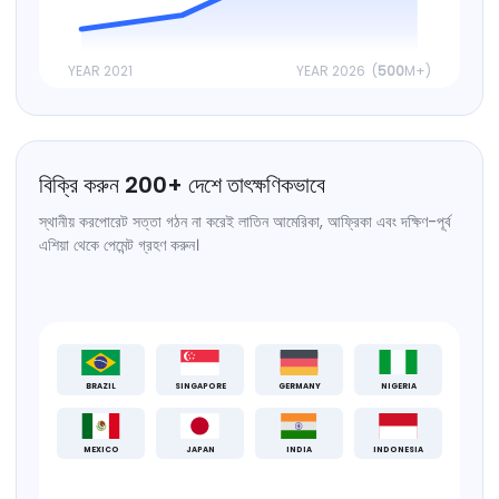
YEAR 2021
YEAR 2026 (
500
M+)
বিক্রি করুন
200
+
দেশে তাৎক্ষণিকভাবে
স্থানীয় করপোরেট সত্তা গঠন না করেই লাতিন আমেরিকা, আফ্রিকা এবং দক্ষিণ-পূর্ব
এশিয়া থেকে পেমেন্ট গ্রহণ করুন।
BRAZIL
SINGAPORE
GERMANY
NIGERIA
MEXICO
JAPAN
INDIA
INDONESIA