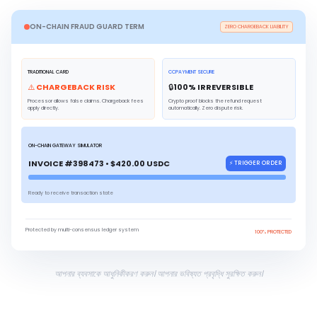
ON-CHAIN FRAUD GUARD TERM
ZERO CHARGEBACK LIABILITY
TRADITIONAL CARD
CCPAYMENT SECURE
⚠️ CHARGEBACK RISK
🔒
100
% IRREVERSIBLE
Processor allows false claims. Chargeback fees
Crypto proof blocks the refund request
apply directly.
automatically. Zero dispute risk.
ON-CHAIN GATEWAY SIMULATOR
INVOICE #398473 • $420.00 USDC
⚡ TRIGGER ORDER
Ready to receive transaction state
Protected by multi-consensus ledger system
100% PROTECTED
আপনার ব্যবসাকে আধুনিকীকরণ করুন। আপনার ভবিষ্যত প্রবৃদ্ধি সুরক্ষিত করুন।