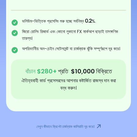
0.2
ভলিউম-ভিত্তিক প্রসেসিং শুরু হচ্ছে সর্বনিম্ন
%.
জিরো রোলিং রিজার্ভ এবং কোনো লুকানো FX মার্কআপ ছাড়াই তাৎক্ষণিক
তারল্য।
অপরিবর্তনীয় অন-চেইন সেটেলমেন্ট যা চার্জব্যাক ঝুঁকি সম্পূর্ণরূপে দূর করে।
বাঁচান
$
280
+
প্রতি
$
10,000
বিক্রিতে
ঐতিহ্যবাহী কার্ড প্রসেসরদের আপনার কষ্টার্জিত রাজস্ব দান করা
বন্ধ করুন।
দেখুন কীভাবে ক্রিপ্টো চার্জব্যাক জালিয়াতি দূর করে।