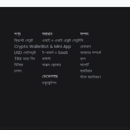
পণ্য
সমাধান
সম্পদ
ক্রিপ্টো পেমেন্ট
এআই ও এআই এজেন্ট পেমেন্ট
ফি
Crypto Wallet
Bot & Mini App
রেফারাল
USD সেটেলমেন্ট
ই-কমার্স ও SaaS
আমাদের সম্পর্কে
TRX ভাড়া নিন
ফাউস্ট
ব্লগ
বিনিময়
ফরেক্স ব্রোকার
সাপোর্ট
চালান
ক্যারিয়ার
ডেভেলপার
স্টাফ যাচাইকরণ
ডকুমেন্টেশন