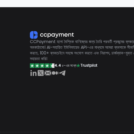
CCPayment হলো বৈশ্বিক বাণিজ্যের জন্য তৈরি পরবর্তী প্রজন্মের ব্লকচেই
অবকাঠামো। AI-সহায়িত ইউনিফায়েড API-এর মাধ্যমে আমরা ব্যবসাকে সীমাহ
করতে, 100+ ব্লকচেইনে সহজে সংযোগ করতে এবং নিরাপদ, চার্জব্যাক-মুক্ত স
সহায়তা করি।
4.4
৫-এর মধ্যে
Trustpilot