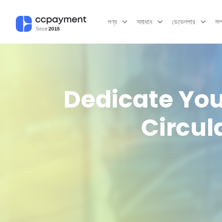
পণ্য
সমাধান
ডেভেলপার
সম
Dedicate Your
Circul