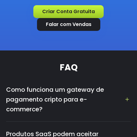
Criar Conta Gratuita
Falar com Vendas
FAQ
Como funciona um gateway de
pagamento cripto para e-
commerce?
Um gateway de pagamento cripto como o
CCPayment gera um endereço de pagamento
Produtos SaaS podem aceitar