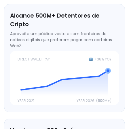
Alcance
500
M+
Detentores de
Cripto
Aproveite um público vasto e sem fronteiras de
nativos digitais que preferem pagar com carteiras
Web3.
DIRECT WALLET PAY
+38% YOY
YEAR 2021
YEAR 2026 (
500
M+)