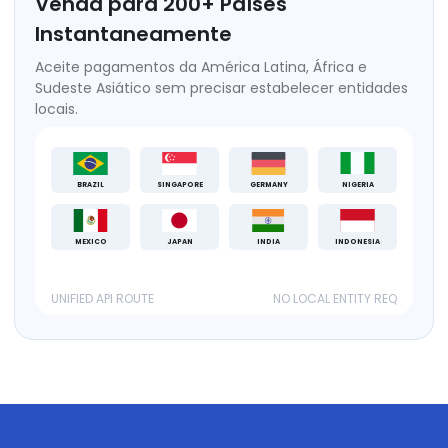
Venda para
200
+
Países
Instantaneamente
Aceite pagamentos da América Latina, África e
Sudeste Asiático sem precisar estabelecer entidades
locais.
BRAZIL
SINGAPORE
GERMANY
NIGERIA
MEXICO
JAPAN
INDIA
INDONESIA
UNIFIED API ROUTE
NO LOCAL ENTITY REQ