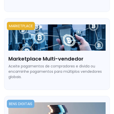
➥ Suporte a períodos de carência e fluxo de cobrança.
➥ Faturamento baseado em uso e múltiplos usuários via API.
➥ Onboarding contínuo para comerciantes digitais globais.
MARKETPLACE
Marketplace Multi-vendedor
Aceite pagamentos de compradores e divida ou
encaminhe pagamentos para múltiplos vendedores
globais.
➥ Endereços de carteira por vendedor.
➥ Pagamentos em massa automatizados sem atrasos
bancários.
BENS DIGITAIS