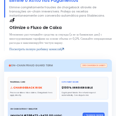
Elimine o Atrito nos Pagamentos
Elimine completamente fraudes de chargeback através de
transações on-chain irreversíveis. Proteja as receitas
instantaneamente com conversão automática para Stablecoins.
Otimize o Fluxo de Caixa
Мгновенно рассчитывайте средства за секунды (а не за банковские дни) с
многоуровневыми тарифами на основе объема от 0,2%. Снижайте операционные
расходы и максимизируйте чистую маржу.
Посмотреть полную разбивку комиссий
ON-CHAIN FRAUD GUARD TERM
ZERO CHARGEBACK LIABILITY
TRADITIONAL CARD
CCPAYMENT SECURE
⚠️ CHARGEBACK RISK
🔒
100
% IRREVERSIBLE
Processor allows false claims. Chargeback fees
Crypto proof blocks the refund request
apply directly.
automatically. Zero dispute risk.
ON-CHAIN GATEWAY SIMULATOR
INVOICE #398473 • $420.00 USDC
⚡ TRIGGER ORDER