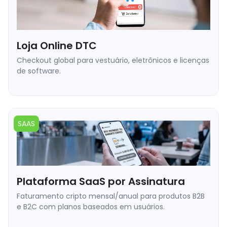
Loja Online DTC
Checkout global para vestuário, eletrônicos e licenças
de software.
➥ Link de checkout direto ou widget embutido.
➥ Conversão automática de cripto para USDT/USDC no ponto
de venda.
➥ Risco zero de chargeback em pedidos entregues.
SAAS
➥ Alcance compradores nativos de cripto em 190+
mercados.
Plataforma SaaS por Assinatura
Faturamento cripto mensal/anual para produtos B2B
e B2C com planos baseados em usuários.
➥ Pagamentos on-chain recorrentes com alertas Webhook.