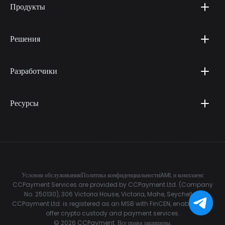
Продукты
Решения
Разработчики
Ресурсы
Условия обслуживания
Политика конфиденциальности
AML и комплаенс
CCPayment Services are provided by CCPayment Ltd. (Company
No. 250130), 306 Victoria House, Victoria, Mahe, Seychelles.
CCPayment Ltd. is registered as an MSB with FinCEN, enabling it to
offer crypto custody and payment services.
©
2026
CCPayment.
Все права защищены.