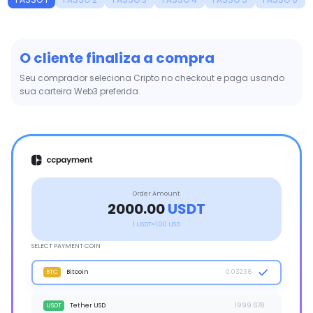
Detecção On-chain Instantânea
O CCPayment detecta e confirma a transação blockchain em
segundos.
Order Amount
2000.00
USDT
1 USDT≈1.00 USD
ON-CHAIN TRANSACTION DETECTED