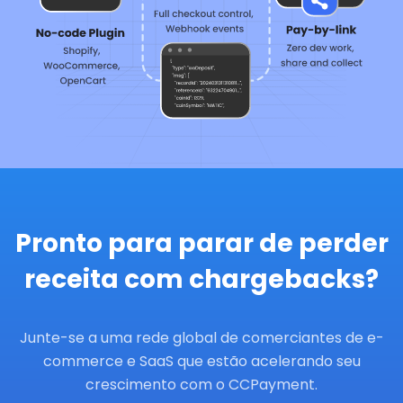
Pronto para parar de perder
receita com chargebacks?
Junte-se a uma rede global de comerciantes de e-
commerce e SaaS que estão acelerando seu
crescimento com o CCPayment.