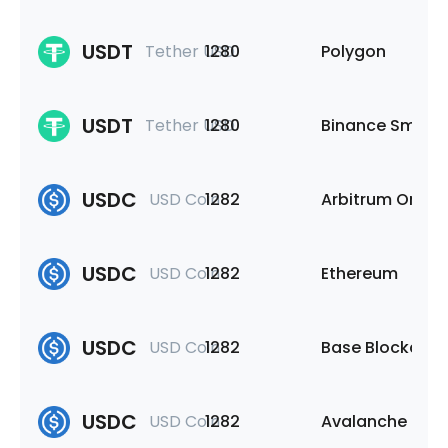
USDT
Tether USD
1280
Polygon
USDT
Tether USD
1280
Binance Smart 
USDC
USD Coin
1282
Arbitrum One
USDC
USD Coin
1282
Ethereum
USDC
USD Coin
1282
Base Blockchai
USDC
USD Coin
1282
Avalanche C-C