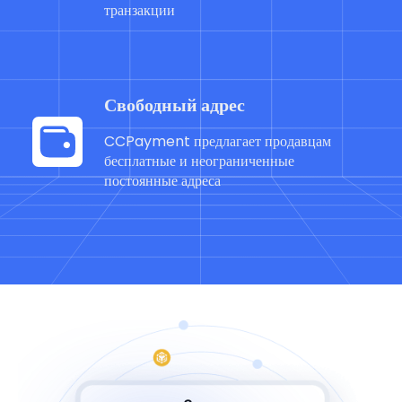
транзакции
Свободный адрес
CCPayment предлагает продавцам
бесплатные и неограниченные
постоянные адреса