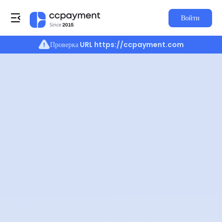
Войти
Проверка URL
https://ccpayment.com