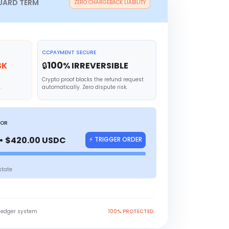
UARD TERM
ZERO CHARGEBACK LIABILITY
CCPAYMENT SECURE
100
SK
🔒
% IRREVERSIBLE
Crypto proof blocks the refund request
.
automatically. Zero dispute risk.
TOR
• $420.00 USDC
⚡ TRIGGER ORDER
state
ledger system
100% PROTECTED