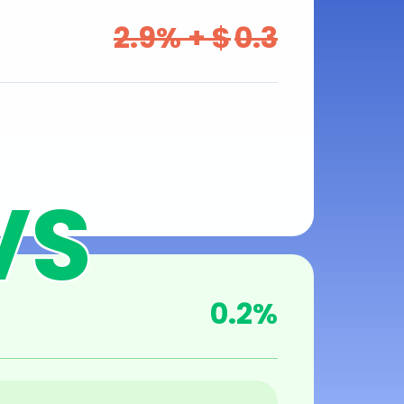
2.9
% + $
0.3
0.2
%