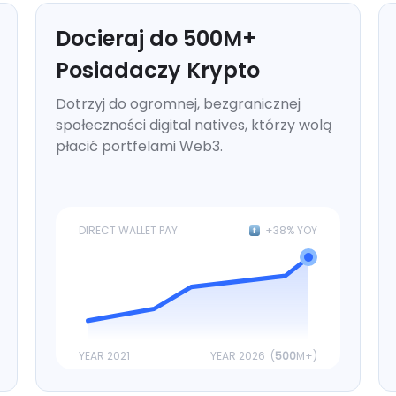
Docieraj do
500
M+
Posiadaczy Krypto
Dotrzyj do ogromnej, bezgranicznej
społeczności digital natives, którzy wolą
płacić portfelami Web3.
DIRECT WALLET PAY
+38% YOY
YEAR 2021
YEAR 2026 (
500
M+)