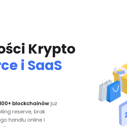
ści Krypto
e i SaaS
100+ blockchainów
już
ling reserve, brak
go handlu online i