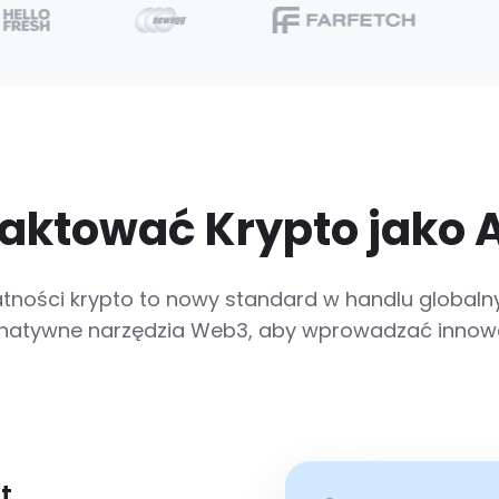
raktować Krypto jako 
atności krypto to nowy standard w handlu globaln
atywne narzędzia Web3, aby wprowadzać innowacje
t