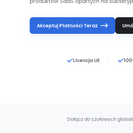
produktów SaaS opartych na subskrypc
Akceptuj Płatności Teraz
Umó
Licencja UE
100
Dołącz do czołowych global