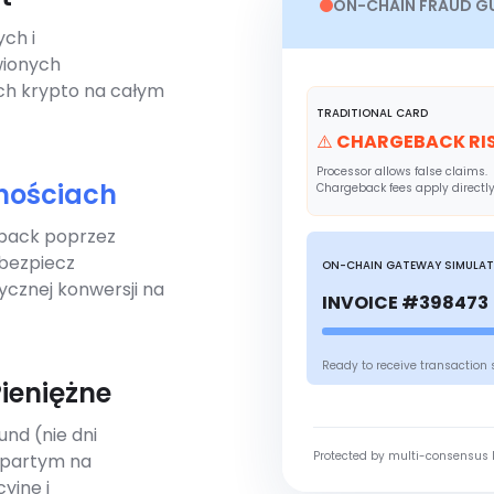
ON-CHAIN FRAUD G
ch i
wionych
h krypto na całym
TRADITIONAL CARD
⚠️ CHARGEBACK RI
Processor allows false claims.
tnościach
Chargeback fees apply directly
eback poprzez
abezpiecz
ON-CHAIN GATEWAY SIMULA
cznej konwersji na
INVOICE #398473 
Ready to receive transaction 
ieniężne
und (nie dni
Protected by multi-consensus 
opartym na
yjne i