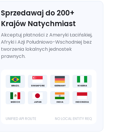
Sprzedawaj do
200
+
Krajów Natychmiast
Akceptuj płatności z Ameryki Łacińskiej,
Afryki i Azji Południowo-Wschodniej bez
tworzenia lokalnych jednostek
prawnych.
BRAZIL
SINGAPORE
GERMANY
NIGERIA
MEXICO
JAPAN
INDIA
INDONESIA
UNIFIED API ROUTE
NO LOCAL ENTITY REQ