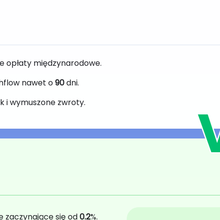
yte opłaty międzynarodowe.
shflow nawet o
90
dni.
k i wymuszone zwroty.
 zaczynające się od
0.2
%.