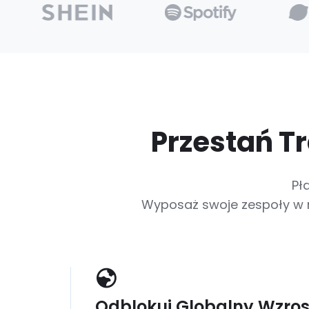
Przestań T
Pł
Wyposaż swoje zespoły w n
Odblokuj Globalny Wzros