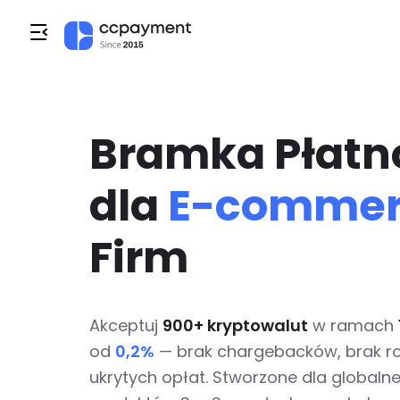
Bramka Płatno
dla
E-commerc
Firm
Akceptuj
900+ kryptowalut
w ramach
od
0,2%
— brak chargebacków, brak rol
ukrytych opłat. Stworzone dla globalne