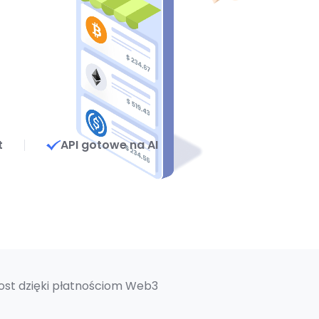
t
API gotowe na AI
ost dzięki płatnościom Web3