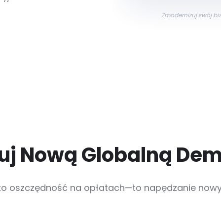
Zmodernizuj swój biz
uj Nową Globalną Dem
lko oszczędność na opłatach—to napędzanie nowyc