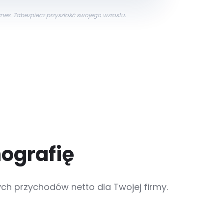
nes. Zabezpiecz przyszłość swojego wzrostu.
ografię
h przychodów netto dla Twojej firmy.