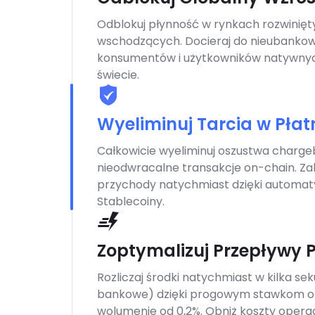
Odblokuj płynność w rynkach rozwinięty
wschodzących. Docieraj do nieubanko
konsumentów i użytkowników natywnyc
świecie.
Wyeliminuj Tarcia w Pła
Całkowicie wyeliminuj oszustwa charg
nieodwracalne transakcje on-chain. Z
przychody natychmiast dzięki automaty
Stablecoiny.
Zoptymalizuj Przepływy P
Rozliczaj środki natychmiast w kilka sek
bankowe) dzięki progowym stawkom 
wolumenie od 0,2%. Obniż koszty operac