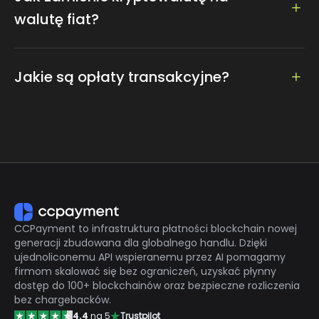
walutę fiat?
Obsługujemy wymianę na walutę fiducjarną, do której
można łatwo uzyskać dostęp, ustawiając walutę i
Jakie są opłaty transakcyjne?
kwotę
Tylko 0,2% opłat za usługi, najniższe na rynku
CCPayment to infrastruktura płatności blockchain nowej
generacji zbudowana dla globalnego handlu. Dzięki
ujednoliconemu API wspieranemu przez AI pomagamy
firmom skalować się bez ograniczeń, uzyskać płynny
dostęp do 100+ blockchainów oraz bezpieczne rozliczenia
bez chargebacków.
4.4
na 5
Trustpilot