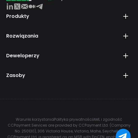
Produkty
Rozwiązania
Deweloperzy
Zasoby
Warunki korzystania
Polityka prywatności
AML i zgodność
CCPayment Services are provided by CCPayment Ltd. (Company
No. 250130), 306 Victoria House, Victoria, Mahe, Seychelles.
CCPayment Ltd. is registered as an MSB with FinCEN, enabling it to