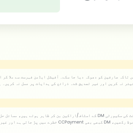
یئر نہ کریں اور غیر تصدیق شدہ ذرائع کی ہدایات پر عمل نہ کریں۔ 
خطرے میں پڑ جاتی ہے اور غیر مجاز رسائی یا فنڈز کے نقصان