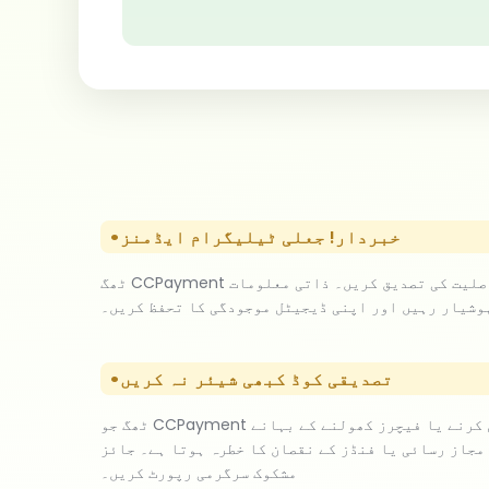
خبردار! جعلی ٹیلیگرام ایڈمنز
ٹھگ CCPayment کے ٹیلیگرام ایڈمن بن کر پروفائلز کی نقالی کرتے ہیں تاکہ صارفین کو دھوکہ دیا جا سکے۔ آفیشل ایڈمن فہرست سے ملا کر اصلیت کی تصدیق کریں۔ ذاتی معلومات
ہوشیار رہیں اور اپنی ڈیجیٹل موجودگی کا تحفظ کریں۔
تصدیقی کوڈ کبھی شیئر نہ کریں
ٹھگ جو CCPayment کے اسٹاف/اراکین بن کر ظاہر ہوتے ہیں، مسائل حل کرنے یا فیچرز کھولنے کے بہانے DM میں تصدیقی کوڈ مانگتے ہیں۔ کوڈ شیئر کرنے سے اکاؤنٹ کی سکیورٹی
 کا خطرہ ہوتا ہے۔ جائز CCPayment کبھی بھی DM میں تصدیقی کوڈ/پاس ورڈ نہیں مانگتا۔ معلومات محفوظ رکھیں،
مشکوک سرگرمی رپورٹ کریں۔