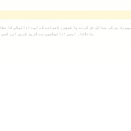
مانگتا۔ ایسی ادائیگیوں سے گریز کریں اور کسی ب