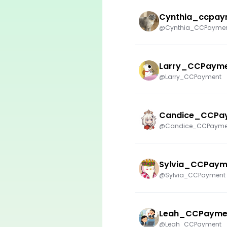
Cynthia_ccpay
@Cynthia_CCPayme
Larry_CCPaym
@Larry_CCPayment
Candice_CCPa
@Candice_CCPayme
Sylvia_CCPaym
@Sylvia_CCPayment
Leah_CCPayme
@Leah_CCPayment