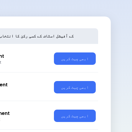
CCPayment کے آفیشل اسٹاف کے کسی رکن کا انتخا
nt
ابھی چیٹ کریں
t
ent
ابھی چیٹ کریں
ment
ابھی چیٹ کریں
t