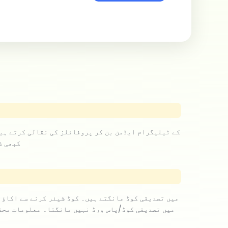
کبھی ش