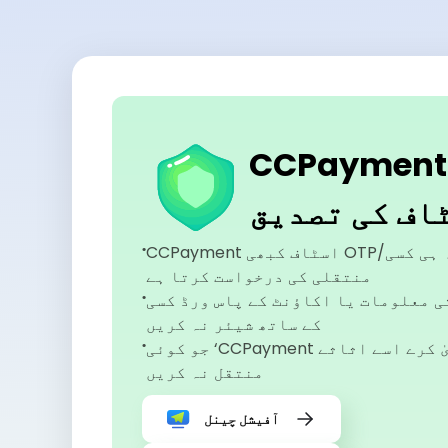
CCPaymen کے آفیشل
اف کی تصدیق
CCPayment اسٹاف کبھی OTP/کوڈ نہیں مانگتا، نہ ہی کسی
منتقلی کی درخواست کرتا ہے
ی معلومات یا اکاؤنٹ کے پاس ورڈ کسی
کے ساتھ شیئر نہ کریں
جو کوئی ‘CCPayment اسٹاف’ ہونے کا دعویٰ کرے اسے اثاثے
منتقل نہ کریں
آفیشل چینل