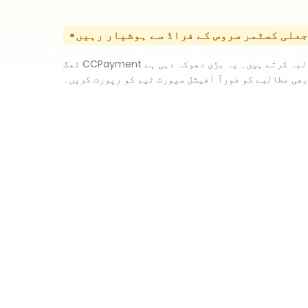
جعلی کسٹمر سروس کے فراڈ سے ہوشیار رہیں
ٹھگ CCPayment سپورٹ بن کر مسائل حل کرنے یا فیچرز کھولنے کے لیے ادائیگی کا مطالبہ کرتے ہیں۔ یہ بڑی دھوکہ دہی ہے — CCPayment سپورٹ کے لیے کبھی ادائیگی نہیں
ھی مطالبے کو فوراً آفیشل سپورٹ ٹیم کو رپورٹ کریں۔