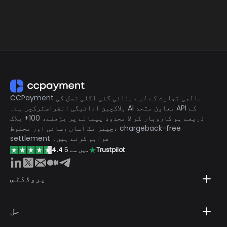
صرف 0.2% سروسز فیس، مارکیٹ میں سب سے کم
CCPayment عالمی تجارت کے لیے بنائی گئی اگلی نسل کی
بلاکچین ادائیگی انفراسٹرکچر ہے۔ AI معاون متحد API کے
ذریعے ہم کاروبار کو لا محدود پیمانے پر بڑھنے، 100+ بلاک
چینز تک آسان رسائی اور محفوظ، chargeback-free
settlement فراہم کرتے ہیں۔
Trustpilot
5 میں سے
4.4
پروڈکٹس
حل