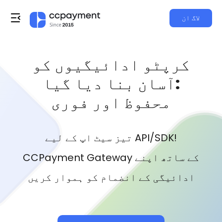
لاگ ان
کرپٹو ادائیگیوں کو
آسان بنا دیا گیا:
محفوظ اور فوری
تیز سیٹ اپ کے لیے API/SDK!
CCPayment Gateway کے ساتھ اپنے
ادائیگی کے انضمام کو ہموار کریں