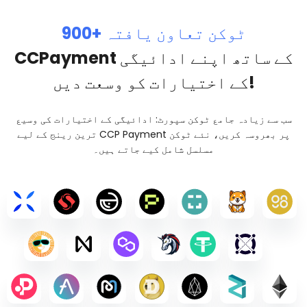
900+ ٹوکن تعاون یافتہ
CCPayment کے ساتھ اپنے ادائیگی
کے اختیارات کو وسعت دیں!
سب سے زیادہ جامع ٹوکن سپورٹ: ادائیگی کے اختیارات کی وسیع
ترین رینج کے لیے CCP Payment پر بھروسہ کریں، نئے ٹوکن
مسلسل شامل کیے جاتے ہیں۔