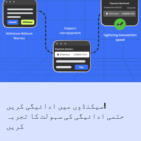
سیکنڈوں میں ادائیگی کریں!
حتمی ادائیگی کی سہولت کا تجربہ
کریں