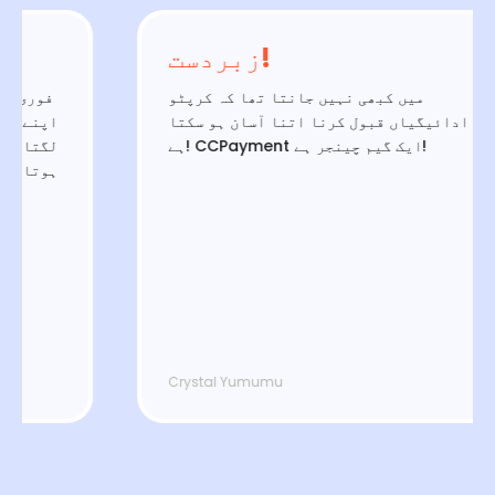
زبردست!
میں کبھی نہیں جانتا تھا کہ کرپٹو
فور
ادائیگیاں قبول کرنا اتنا آسان ہو سکتا
اپنے
ہے! CCPayment ایک گیم چینجر ہے!
لگتا
ہوتا
Crystal Yumumu