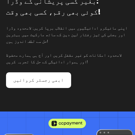
بغیر کسی پریشانی کے وڈرا:
کوئی بھی رقم، کسی بھی وقت!
اپنی مائیکرو ادائیگیوں میں انقلاب برپا کریں: لامحدود وڈرا
اور بجلی کی تیز رفتار لین دین کے ساتھ مارکیٹ میں بہترین
حل سے لطف اندوز ہوں!
لامحدود امکانات کو غیر مقفل کریں اور آج ہی ہمارے محفوظ
اور ہموار ادائیگی کے حل کا تجربہ کریں!
ابھی رجسٹر کروائیں