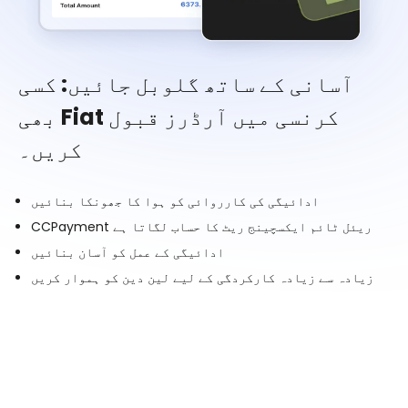
آسانی کے ساتھ گلوبل جائیں: کسی
بھی Fiat کرنسی میں آرڈرز قبول
کریں۔
ادائیگی کی کارروائی کو ہوا کا جھونکا بنائیں
CCPayment ریئل ٹائم ایکسچینج ریٹ کا حساب لگاتا ہے
ادائیگی کے عمل کو آسان بنائیں
زیادہ سے زیادہ کارکردگی کے لیے لین دین کو ہموار کریں