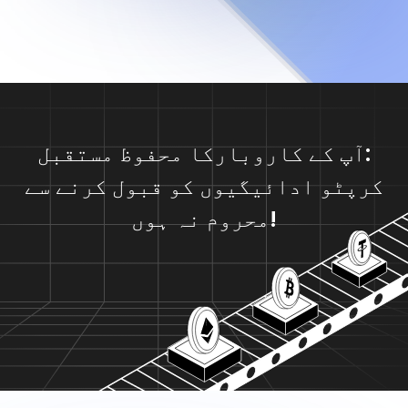
آپ کے کاروبارکا محفوظ مستقبل:
کرپٹو ادائیگیوں کو قبول کرنے سے
محروم نہ ہوں!