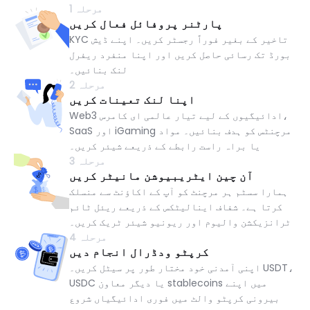
مرحلہ 1
پارٹنر پروفائل فعال کریں
KYC تاخیر کے بغیر فوراً رجسٹر کریں۔ اپنے ڈیش
بورڈ تک رسائی حاصل کریں اور اپنا منفرد ریفرل
لنک بنائیں۔
مرحلہ 2
اپنا لنک تعینات کریں
Web3 ادائیگیوں کے لیے تیار عالمی ای کامرس،
SaaS اور iGaming مرچنٹس کو ہدف بنائیں۔ مواد
یا براہ راست رابطے کے ذریعے شیئر کریں۔
مرحلہ 3
آن چین ایٹریبیوشن مانیٹر کریں
ہمارا سسٹم ہر مرچنٹ کو آپ کے اکاؤنٹ سے منسلک
کرتا ہے۔ شفاف اینالیٹکس کے ذریعے ریئل ٹائم
ٹرانزیکشن والیوم اور ریونیو شیئر ٹریک کریں۔
مرحلہ 4
کرپٹو ودڈرال انجام دیں
اپنی آمدنی خود مختار طور پر سیٹل کریں۔ USDT،
USDC یا دیگر معاون stablecoins میں اپنے
بیرونی کرپٹو والٹ میں فوری ادائیگیاں شروع