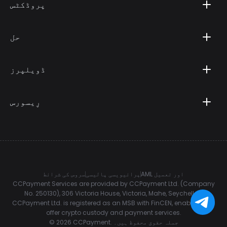
پروڈکٹس
حل
ڈویلپرز
رِیسورس
AML اور تعمیل
پرائیویسی پالیسی
سروس کی شرائط
CCPayment Services are provided by CCPayment Ltd. (Company
No. 250130), 306 Victoria House, Victoria, Mahe, Seychelles.
CCPayment Ltd. is registered as an MSB with FinCEN, enabling it to
offer crypto custody and payment services.
جملہ حقوق محفوظ ہیں۔
CCPayment.
2026
©