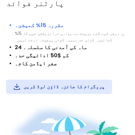
پارٹنر فوائد
مقررہ 15% کمیشن۔
ہر ریفر کیے گئے مرچنٹ سے ہماری ٹرانزیکشن فیس کا 15%
کمائیں۔ کوئی حد نہیں۔ کوئی پیچیدہ درجے نہیں۔
24 ماہ کی آمدنی کا سلسلہ۔
کم $50 ادائیگی حد۔
صفر ایڈمن کام۔
پروگرام کا جائزہ ڈاؤن لوڈ کریں