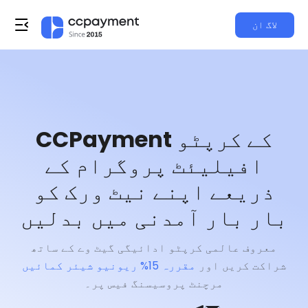
لاگ ان
CCPayment کے کرپٹو
افیلیئٹ پروگرام کے
ذریعے اپنے نیٹ ورک کو
بار بار آمدنی میں بدلیں
معروف عالمی کرپٹو ادائیگی گیٹ وے کے ساتھ
شراکت کریں اور
مقررہ 15% ریونیو شیئر کمائیں
مرچنٹ پروسیسنگ فیس پر۔