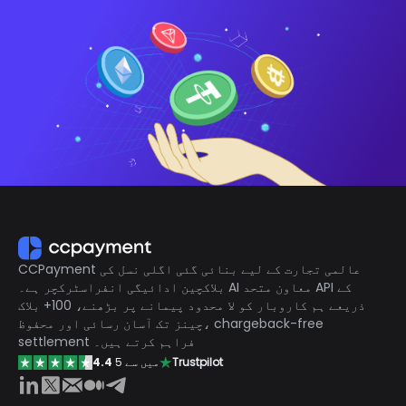
CCPayment عالمی تجارت کے لیے بنائی گئی اگلی نسل کی
بلاکچین ادائیگی انفراسٹرکچر ہے۔ AI معاون متحد API کے
ذریعے ہم کاروبار کو لا محدود پیمانے پر بڑھنے، 100+ بلاک
چینز تک آسان رسائی اور محفوظ، chargeback-free
settlement فراہم کرتے ہیں۔
Trustpilot
5 میں سے
4.4