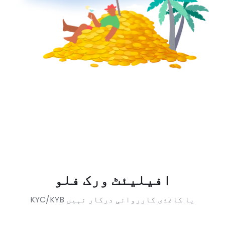
افیلیئٹ ورک فلو
KYC/KYB یا کاغذی کارروائی درکار نہیں