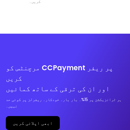
کریں۔
مرچنٹس کو CCPayment پر ریفر
کریں
اور ان کی ترقی کے ساتھ کمائیں
ہر ٹرانزیکشن پر 15%۔ بار بار۔ خودکار۔ ریفرلز پر کوئی حد
نہیں۔
ابھی اپلائی کریں