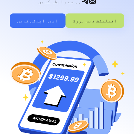
:
ہم سے رابطہ کریں
افیلیئٹ ڈیش بورڈ
ابھی اپلائی کریں