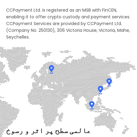
2
3
8
CCPayment Ltd. is registered as an MSB with FinCEN,
4
2
3
4
enabling it to offer crypto custody and payment services.
9
0
CCPayment Services are provided by CCPayment Ltd.
5
3
(Company No. 250130), 306 Victoria House, Victoria, Mahe,
4
5
0
1
Seychelles.
6
4
5
6
1
2
7
5
6
7
2
3
8
6
7
8
3
4
9
7
8
9
4
5
0
8
9
0
5
6
1
9
0
1
عالمی سطح پر اثر و رسوخ
6
7