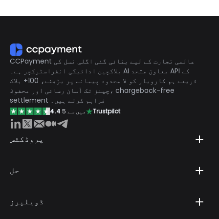
CCPayment عالمی تجارت کے لیے بنائی گئی اگلی نسل کی
بلاکچین ادائیگی انفراسٹرکچر ہے۔ AI معاون متحد API کے
ذریعے ہم کاروبار کو لا محدود پیمانے پر بڑھنے، 100+ بلاک
چینز تک آسان رسائی اور محفوظ، chargeback-free
settlement فراہم کرتے ہیں۔
Trustpilot
5 میں سے
4.4
پروڈکٹس
حل
ڈویلپرز