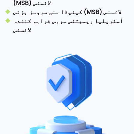
(MSB) لائسنس
کینیڈا منی سروسز بزنس (MSB) لائسنس
آسٹریلیا ریمیٹنس سروس فراہم کنندہ
لائسنس