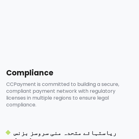
5
8
9
6
9
7
8
9
Compliance
CCPayment is committed to building a secure,
compliant payment network with regulatory
licenses in multiple regions to ensure legal
compliance.
ریاستہائے متحدہ منی سروسز بزنس