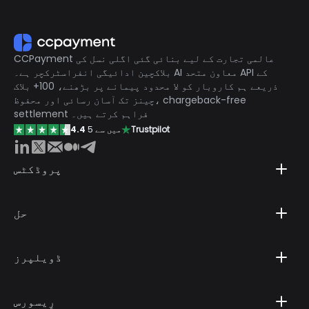
اپنے مؤکلوں کو کریڈٹ کر سکتے ہیں۔
CCPayment عالمی تجارت کے لیے بنائی گئی اگلی نسل کی
بلاکچین ادائیگی انفراسٹرکچر ہے۔ AI معاون متحد API کے
ذریعے ہم کاروبار کو لا محدود پیمانے پر بڑھنے، 100+ بلاک
چینز تک آسان رسائی اور محفوظ، chargeback-free
settlement فراہم کرتے ہیں۔
Trustpilot
5 میں سے
4.4
پروڈکٹس
حل
ڈویلپرز
رِیسورس