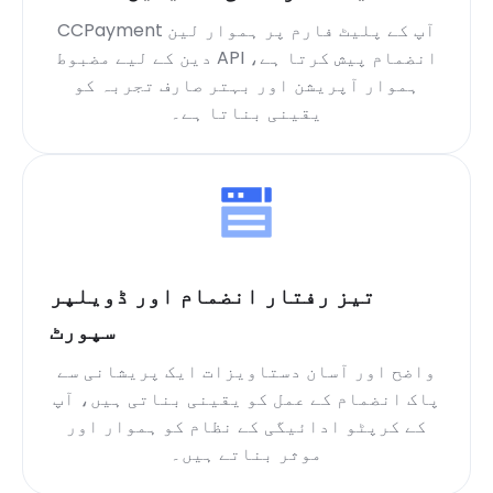
CCPayment آپ کے پلیٹ فارم پر ہموار لین
دین کے لیے مضبوط API انضمام پیش کرتا ہے،
ہموار آپریشن اور بہتر صارف تجربہ کو
یقینی بناتا ہے۔
تیز رفتار انضمام اور ڈویلپر
سپورٹ
واضح اور آسان دستاویزات ایک پریشانی سے
پاک انضمام کے عمل کو یقینی بناتی ہیں، آپ
کے کرپٹو ادائیگی کے نظام کو ہموار اور
موثر بناتے ہیں۔