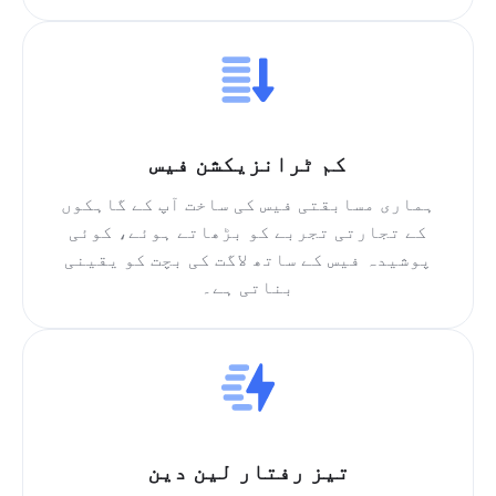
کم ٹرانزیکشن فیس
ہماری مسابقتی فیس کی ساخت آپ کے گاہکوں
کے تجارتی تجربے کو بڑھاتے ہوئے، کوئی
پوشیدہ فیس کے ساتھ لاگت کی بچت کو یقینی
بناتی ہے۔
تیز رفتار لین دین