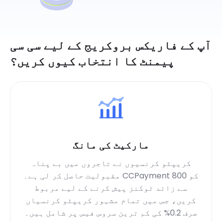
آپ کے فاریکس بروکریج کے لیے سی سی
پیمنٹ کا انتخاب کیوں کریں؟
مارکیٹ کی مانگ
کریپٹو کرنسیوں نے تاجروں میں بے پناہ
مقبولیت حاصل کر لی ہے۔ CCPayment کو 800
سے زائد ٹوکنز پیش کرنے کے لیے مربوط
کریں، جس میں تمام مشہور کریپٹو کرنسیاں
صرف 0.2% کی کم ترین سروس فیس پر شامل ہیں۔