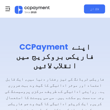
لاگ ان
اپنے
CCPayment
فاریکس بروکریج میں
انقلاب لائیں
فاریکس ٹریڈنگ کی تیز رفتار دنیا میں، ایک قابل
اعتماد اور موثر ادائیگی کا گیٹ وے بہت ضروری
ہے۔ روایتی ادائیگی کے طریقے مرکزی پروسیسنگ کی
وجہ سے سست ہو سکتے ہیں۔ سی سی پیمنٹ کا استعمال
کریں، ایک کرپٹو ادائیگی کا گیٹ وے جو فاریکس
بروکرز اور ان کے مؤکلوں کے لیے تیز، زیادہ