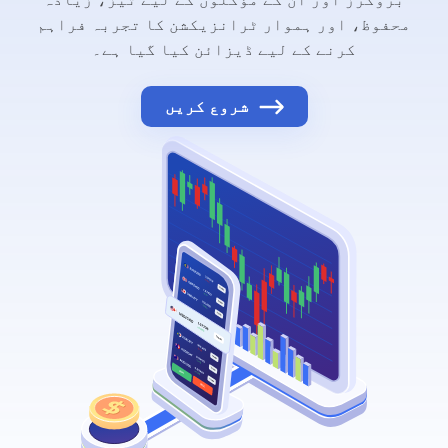
محفوظ، اور ہموار ٹرانزیکشن کا تجربہ فراہم
کرنے کے لیے ڈیزائن کیا گیا ہے۔
شروع کریں