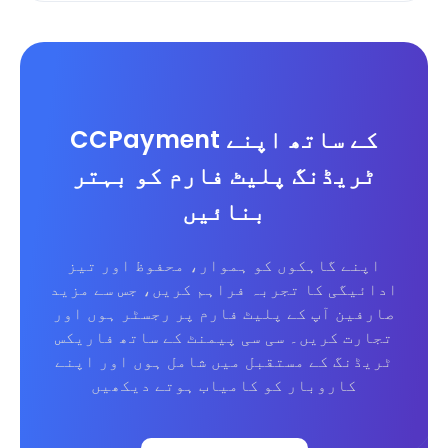
CCPayment کے ساتھ اپنے
ٹریڈنگ پلیٹ فارم کو بہتر
بنائیں
اپنے گاہکوں کو ہموار، محفوظ اور تیز
ادائیگی کا تجربہ فراہم کریں، جس سے مزید
صارفین آپ کے پلیٹ فارم پر رجسٹر ہوں اور
تجارت کریں۔ سی سی پیمنٹ کے ساتھ فاریکس
ٹریڈنگ کے مستقبل میں شامل ہوں اور اپنے
کاروبار کو کامیاب ہوتے دیکھیں