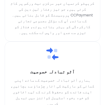
کریپٹو کرنسیاں غیر مرکزی نیٹ ورکس پر کام
کرتی ہیں، جو تیز رفتار لین دین کی
پروسیسنگ کو قابل بناتی ہیں۔ CCPayment
کے ساتھ، آپ کے مؤکل مجموعی تجارتی
کارکردگی کو بہتر بناتے ہوئے، فنڈز کو
تیزی سے جمع اور واپس لے سکتے ہیں۔
آٹو تبادلہ خصوصیت
ہماری آٹو تبادلہ خصوصیت کے ساتھ اپنی
کمائی کو مارکیٹ کی اتار چڑھاؤ سے بچائیں،
اپنے فائدے کو محفوظ کرنے کے لیے اثاثوں
کو خود بخود اسٹیبل کوائنز میں تبدیل
کریں۔