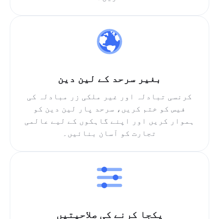
بغیر سرحد کے لین دین
کرنسی تبادلہ اور غیر ملکی زر مبادلہ کی
فیس کو ختم کریں، سرحد پار لین دین کو
ہموار کریں اور اپنے گاہکوں کے لیے عالمی
تجارت کو آسان بنائیں۔
یکجا کرنے کی صلاحیتیں