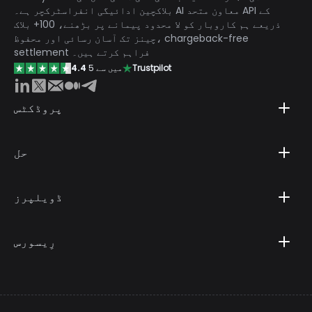
بلاکچین ادائیگی انفراسٹرکچر ہے۔ AI معاون متحد API کے
ذریعے ہم کاروبار کو لا محدود پیمانے پر بڑھنے، 100+ بلاک
چینز تک آسان رسائی اور محفوظ، chargeback-free
settlement فراہم کرتے ہیں۔
Trustpilot
5 میں سے
4.4
پروڈکٹس
حل
ڈویلپرز
رِیسورس