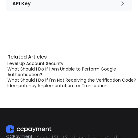
API Key
Related Articles
Level Up Account Security
What Should I Do if I Am Unable to Perform Google
Authentication?
What Should I Do if I'm Not Receiving the Verification Code?
Idempotency Implementation for Transactions
CCPayment عالمی تجارت کے لیے بنائی گئی اگلی نسل کی