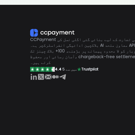
CCPayment عالمی تجارت کے لیے بنائی گئی اگلی نسل کی
بلاکچین ادائیگی انفراسٹرکچر ہے۔ AI معاون متحد API کے ذریعے
ہم کاروبار کو لا محدود پیمانے پر بڑھنے، 100+ بلاک چینز تک
آسان رسائی اور محفوظ، chargeback-free settlement فراہم
کرتے ہیں۔
Trustpilot
5 میں سے
4.4