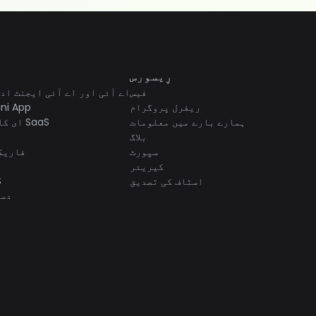
رِیسورس
فیس
اے آئی اور اے آئی ایجنٹ اد
ریفرل پروگرام
ini App
ہمارے بارے میں معلومات
ای کامرس اور SaaS
بلاگ
سپورٹ
فاریک
کیریئر
ڈ
اسٹاف کی تصدیق
دس