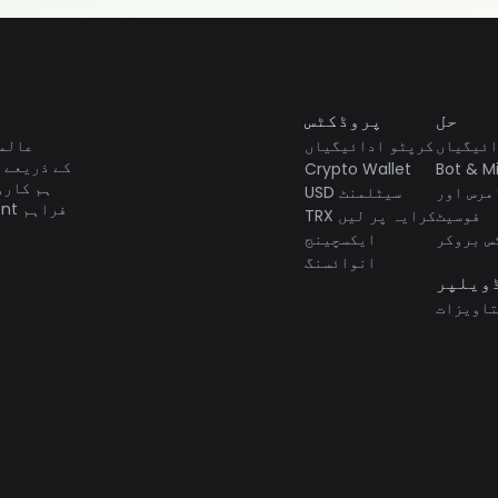
حل
پروڈکٹس
ائیگیاں
کرپٹو ادائیگیاں
Crypto Wallet
Bot & M
USD سیٹلمنٹ
فوسیٹ
TRX کرایہ پر لیں
س بروکر
ایکسچینج
انوائسنگ
ویلپر
تاویزات