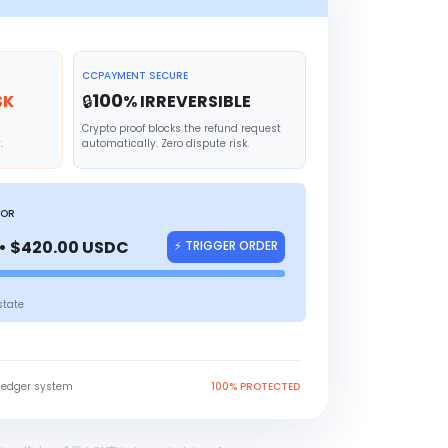
CCPAYMENT SECURE
100
SK
🔒
% IRREVERSIBLE
Crypto proof blocks the refund request
.
automatically. Zero dispute risk.
TOR
• $420.00 USDC
⚡ TRIGGER ORDER
state
ledger system
100% PROTECTED