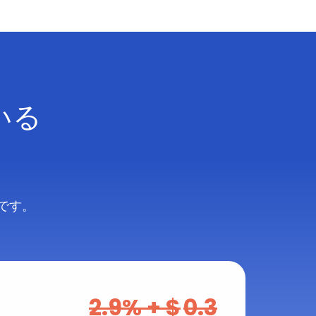
いる
です。
2.9
% + $
0.3