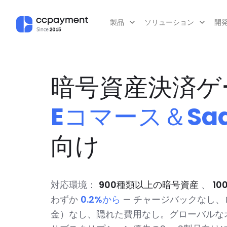
製品
ソリューション
開
暗号資産決済ゲ
Eコマース＆Sa
向け
対応環境：
900種類以上の暗号資産
、
1
わずか
0.2%から
— チャージバックなし
金）なし、隠れた費用なし。グローバルな