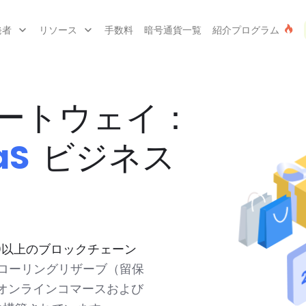
発者
リソース
手数料
暗号通貨一覧
紹介プログラム
ートウェイ：
aS
ビジネス
00以上のブロックチェーン
、ローリングリザーブ（留保
オンラインコマースおよび