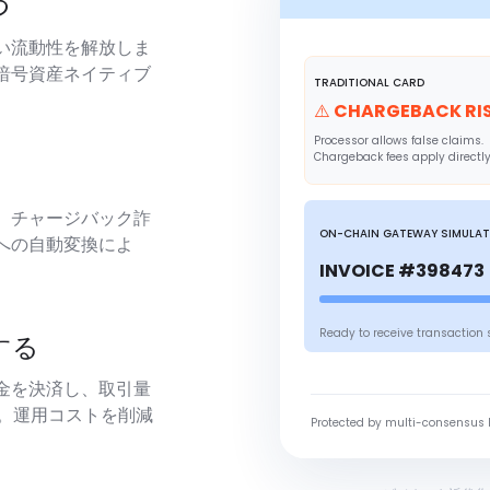
つ
い流動性を解放しま
暗号資産ネイティブ
TRADITIONAL CARD
⚠️ CHARGEBACK RI
Processor allows false claims.
Chargeback fees apply directly
、チャージバック詐
ON-CHAIN GATEWAY SIMULA
への自動変換によ
INVOICE #398473 
Ready to receive transaction 
する
金を決済し、取引量
す。運用コストを削減
Protected by multi-consensus 