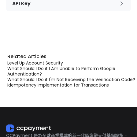
API Key
Related Articles
Level Up Account Security
What Should I Do if I Am Unable to Perform Google
Authentication?
What Should I Do if I'm Not Receiving the Verification Code?
Idempotency Implementation for Transactions
CCPayment 是為全球商業構建的新一代區塊鏈支付基礎設施。