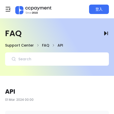
登入
FAQ
Support Center
FAQ
API
API
01 Mar. 2024 00:00