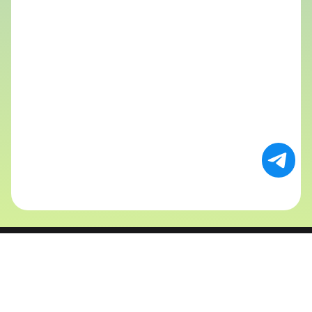
CCPayment 是為全球商業構建的新一代區塊鏈支付基礎設施。
我們透過 AI 輔助的統一 API，協助企業無限擴展業務，順暢接入