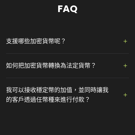
FAQ
支援哪些加密貨幣呢？
付款方面，支援超過 100 種熱門加密貨幣，包含比特幣、以
太幣、狗狗幣、萊特幣、泰達幣⋯⋯
如何把加密貨幣轉換為法定貨幣？
我們有支援兌換回法定貨幣，只要設定貨幣和金額，就可以輕
鬆使用.
我可以接收穩定幣的加值，並同時讓我
的客戶透過任幣種來進行付款？
是的，CCPayment 提供了強大的閃兌 API，讓您的客戶可
以使用數十種不同的幣種進行付款。我們將自動將這些付款轉
換為穩定幣，然後您可以將其存入您的客戶帳號。