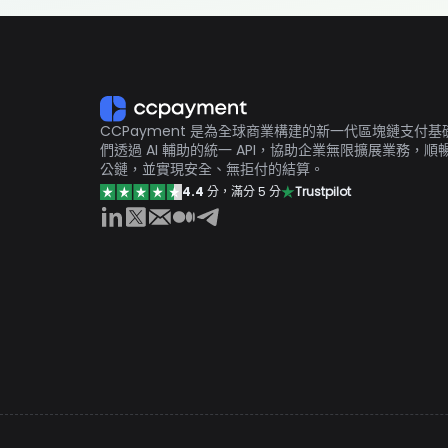
CCPayment 是為全球商業構建的新一代區塊鏈支付
們透過 AI 輔助的統一 API，協助企業無限擴展業務，順暢接
公鏈，並實現安全、無拒付的結算。
4.4
分，滿分 5 分
Trustpilot