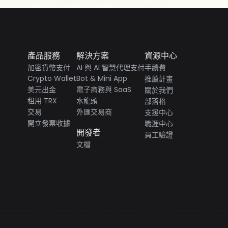
產品服務
解決方案
資源中心
加密貨幣支付
AI 與 AI 智慧代理支付
手續費
Crypto Wallet
Bot & Mini App
推薦計畫
美元出金
電子商務與 SaaS
關於我們
租用 TRX
水龍頭
部落格
交易
外匯交易商
支援中心
開立發票收據
職涯中心
開發者
員工驗證
文檔