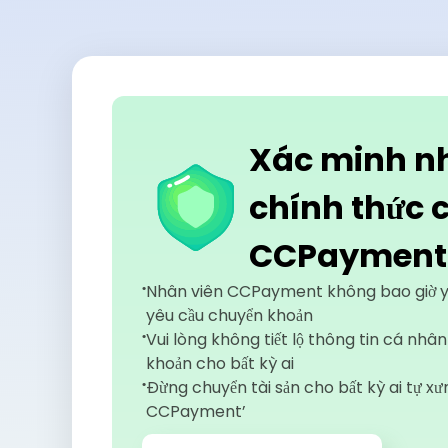
Xác minh n
chính thức 
CCPayment
Nhân viên CCPayment không bao giờ 
yêu cầu chuyển khoản
Vui lòng không tiết lộ thông tin cá nhâ
khoản cho bất kỳ ai
Đừng chuyển tài sản cho bất kỳ ai tự xư
CCPayment’