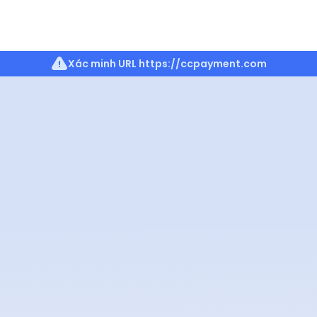
Xác minh URL
https://ccpayment.com