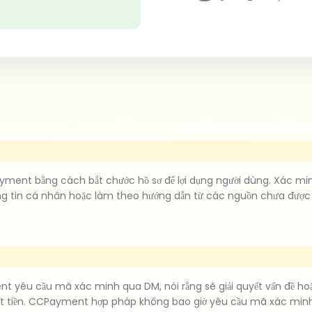
yment bằng cách bắt chước hồ sơ để lợi dụng người dùng. Xác mi
ông tin cá nhân hoặc làm theo hướng dẫn từ các nguồn chưa được x
t yêu cầu mã xác minh qua DM, nói rằng sẽ giải quyết vấn đề ho
mất tiền. CCPayment hợp pháp không bao giờ yêu cầu mã xác minh/