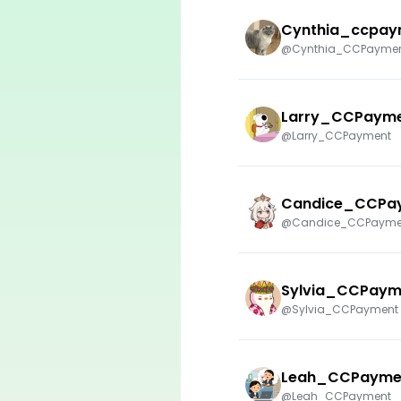
Cynthia_ccpay
@Cynthia_CCPayme
Larry_CCPaym
@Larry_CCPayment
Candice_CCPa
@Candice_CCPayme
Sylvia_CCPaym
@Sylvia_CCPayment
Leah_CCPayme
@Leah_CCPayment