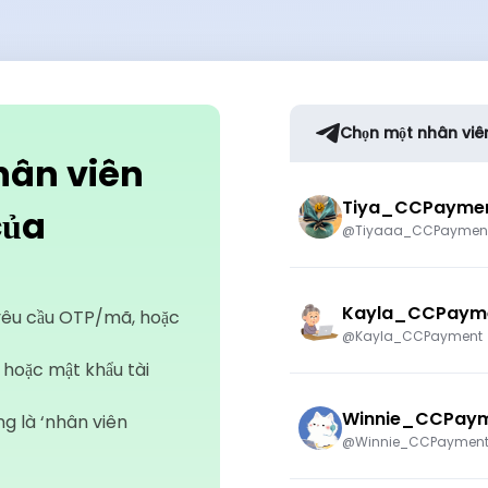
Chọn một nhân viê
hân viên
Tiya_CCPayme
của
@Tiyaaa_CCPaymen
Kayla_CCPaym
yêu cầu OTP/mã, hoặc
@Kayla_CCPayment
n hoặc mật khẩu tài
Winnie_CCPay
ng là ‘nhân viên
@Winnie_CCPaymen