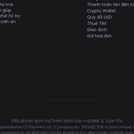
hệ mới
Thanh toán tiền điện t
i giúp
Crypto Wallet
hất hỗ trợ
Quy đổi USD
 toán an
Thuê TRX
Giao dịch
Gửi hoá đơn
Điều khoản dịch vụ
Chính sách bảo mật
AML & tuân thủ
rovided by CCPayment Ltd. (Company No. 250130), 306 Victoria House, Vi
registered as an MSB with FinCEN, enabling it to offer crypto custody an