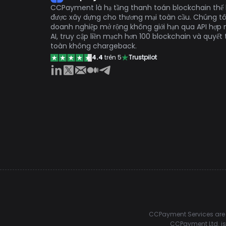
CCPayment là hạ tầng thanh toán blockchain thế 
được xây dựng cho thương mại toàn cầu. Chúng tô
doanh nghiệp mở rộng không giới hạn qua API hợp n
AI, truy cập liền mạch hơn 100 blockchain và quyết
toàn không chargeback.
4.4
trên 5
Trustpilot
CCPayment Services are p
CCPayment Ltd. is 