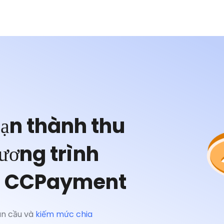
bạn thành thu
ương trình
ủa CCPayment
àn cầu và
kiếm mức chia