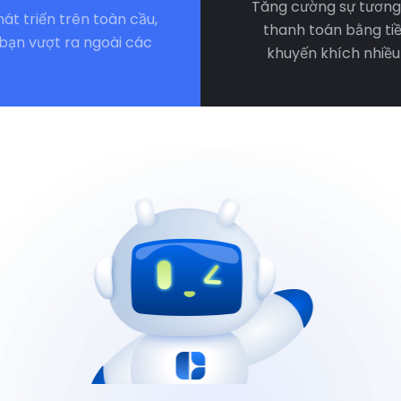
Tăng cường sự tương
át triển trên toàn cầu,
thanh toán bằng tiề
bạn vượt ra ngoài các
khuyến khích nhiều