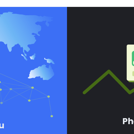
Ph
ầu