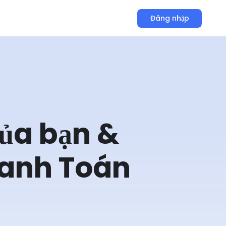
Đăng nhập
ủa bạn &
hanh Toán