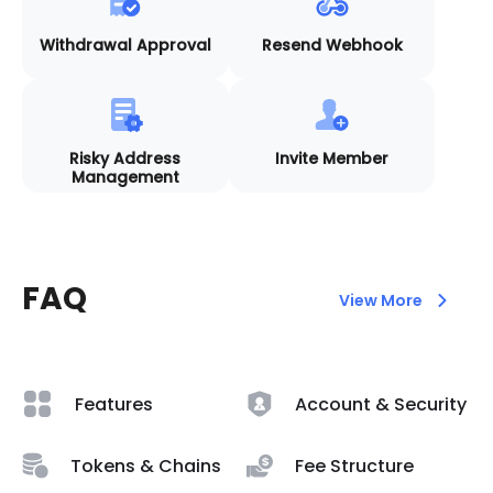
Withdrawal Approval
Resend Webhook
Risky Address
Invite Member
Management
FAQ
View More
Features
Account & Security
Tokens & Chains
Fee Structure