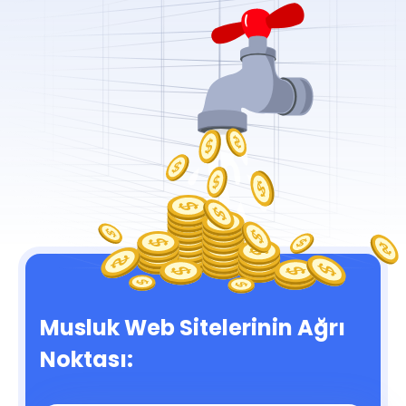
Musluk Web Sitelerinin Ağrı
Noktası: