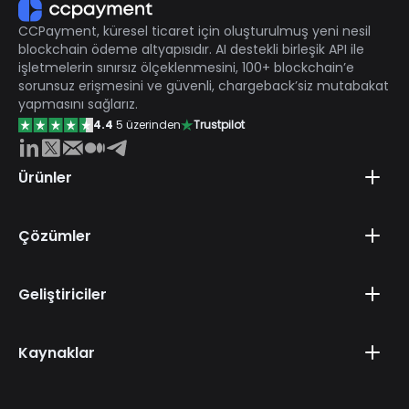
gereksinimlerine sahip olabilir ve bu da web sitesi
CCPayment, küresel ticaret için oluşturulmuş yeni nesil
sahiplerinin üzerindeki idari yükü azaltır.
blockchain ödeme altyapısıdır. AI destekli birleşik API ile
işletmelerin sınırsız ölçeklenmesini, 100+ blockchain’e
sorunsuz erişmesini ve güvenli, chargeback’siz mutabakat
yapmasını sağlarız.
4.4
5 üzerinden
Trustpilot
Ürünler
Çözümler
Geliştiriciler
Kaynaklar