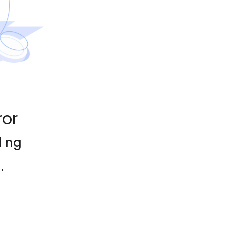
ror
d ng
.