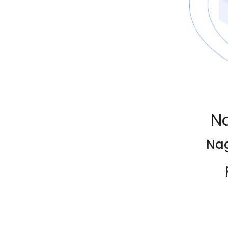
Na
Nag