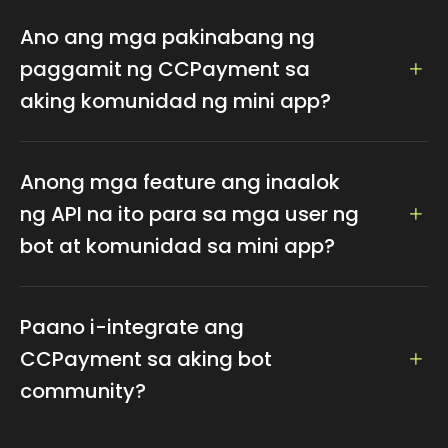
Ano ang mga pakinabang ng
paggamit ng CCPayment sa
aking komunidad ng mini app?
Pinapahusay ng CCPayment ang iyong mini app at
bot community sa pamamagitan ng pag-integrate
Anong mga feature ang inaalok
ng seamless cryptocurrency transactions, kabilang
ng API na ito para sa mga user ng
ang mga pagbili at rewards, gamit ang user-friendly
bot at komunidad sa mini app?
na interface.
Pinapalakas ng integrasyong ito ang engagement sa
pamamagitan ng instant transfers at airdrops
Ang API ay nag-aalok ng mga feature tulad ng free
habang nag-aalok ng karagdagang oportunidad sa
swap, auto-withdrawal, auto-swap, at iba pa.
Paano i-integrate ang
kita tulad ng subscriptions at entry fees. Ang resulta
CCPayment sa aking bot
ay mas interactive at epektibong community
community?
experience.
Madaling i-integrate ang aming API sa iyong