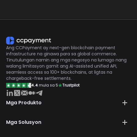
Telegram at Mini App. I-click dito upang tingnan ang
aming dokumentasyon para sa mga detalye:
https://ccpayment.com/api/doc/?en#introduction
Kung kailangan mo ng karagdagang tulong, makipag-
ugnayan sa aming customer specialist sa
Telegram:
https://t.me/CCPaymentSupportBot
Ang CCPayment ay next-gen blockchain payment
infrastructure na ginawa para sa global commerce.
Tinutulungan namin ang mga negosyo na lumago nang
walang limitasyon gamit ang AI-assisted unified API,
seamless access sa 100+ blockchains, at ligtas na
chargeback-free settlements.
4.4
mula sa 5
Trustpilot
Mga Produkto
Mga Solusyon