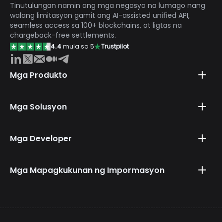
Tinutulungan namin ang mga negosyo na lumago nang
administratibong pasanin sa mga may-ari ng
walang limitasyon gamit ang AI-assisted unified API,
website.
seamless access sa 100+ blockchains, at ligtas na
chargeback-free settlements.
4.4
mula sa 5
Trustpilot
Mga Produkto
Mga Solusyon
Mga Developer
Mga Mapagkukunan ng Impormasyon