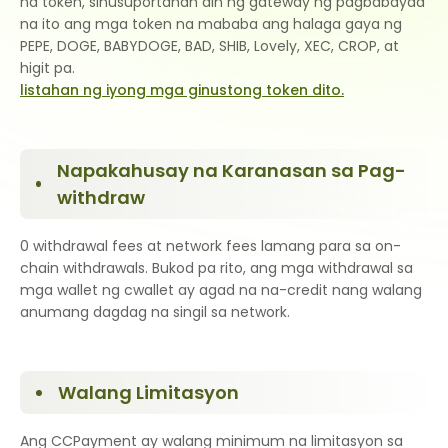
na token, sinusuportahan din ng gateway ng pagbabayad
na ito ang mga token na mababa ang halaga gaya ng
PEPE, DOGE, BABYDOGE, BAD, SHIB, Lovely, XEC, CROP, at
higit pa.
listahan ng iyong mga ginustong token dito.
Napakahusay na Karanasan sa Pag-
withdraw
0 withdrawal fees at network fees lamang para sa on-
chain withdrawals. Bukod pa rito, ang mga withdrawal sa
mga wallet ng cwallet ay agad na na-credit nang walang
anumang dagdag na singil sa network.
Walang Limitasyon
Ang CCPayment ay walang minimum na limitasyon sa