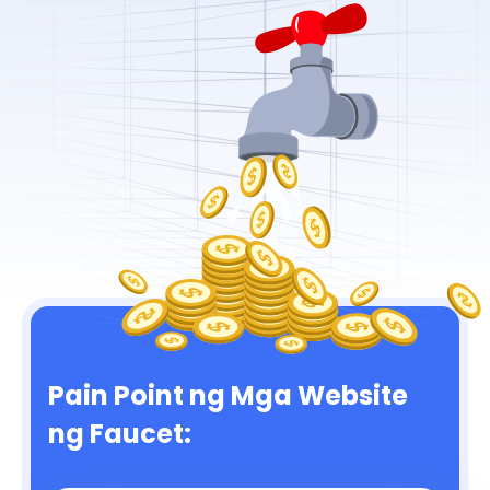
Pain Point ng Mga Website
ng Faucet: