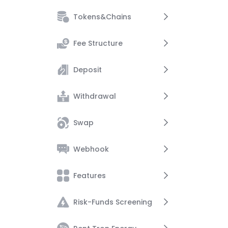
Tokens&Chains
Account Management
Fee Structure
Security
Supported Tokens
Deposit
Supported Chains
Service Fee
Withdrawal
Network Fee
Deposit Guide
Swap
Crypto Deposit
Withdrawal Guide
Webhook
Crypto Withdrawal
Crypto Swap
Features
Webhook Notifications
Risk-Funds Screening
Resend Webhook
USD Settlement