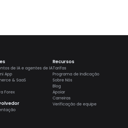
es
Recursos
tos de IA e agentes de IA
Tarifas
ini App
Programa de Indicação
erce & SaaS
Sobre Nós
a
Blog
ra Forex
Apoiar
Carreiras
volvedor
Verificação de equipe
ntação