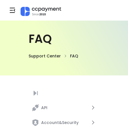
FAQ
Support Center
FAQ
API
Account&Security
API Key