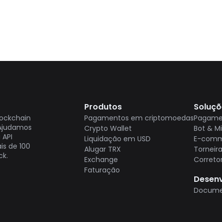
Produtos
Soluçõ
lockchain
Pagamentos em criptomoedas
Pagamen
 Ajudamos
Crypto Wallet
Bot & M
 API
Liquidação em USD
E-comm
is de 100
Alugar TRX
Torneir
ck.
Exchange
Correto
Faturação
Desen
Docume