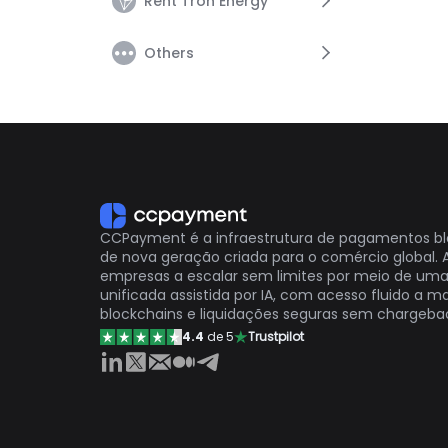
Rent Tron Energy
Funds
Risky Payments Guide
Others
Transaction
Risky Address Guide
Rent Tron Energy
Risk-Funds Processing Fees
TestNet
Affiliate Program
Other
CCPayment é a infraestrutura de pagamentos b
de nova geração criada para o comércio global.
empresas a escalar sem limites por meio de uma
unificada assistida por IA, com acesso fluido a ma
blockchains e liquidações seguras sem chargeba
4.4
de 5
Trustpilot