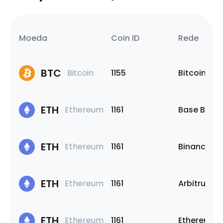
Moeda
Coin ID
Rede
BTC
Bitcoin
1155
Bitcoin
ETH
Ethereum
1161
Base Block
ETH
Ethereum
1161
Binance Sm
ETH
Ethereum
1161
Arbitrum O
ETH
Ethereum
1161
Ethereum