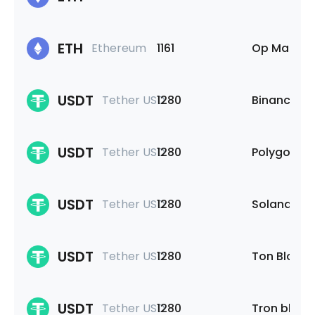
ETH
Ethereum
1161
Op Mainne
USDT
Tether USD
1280
Binance Sm
USDT
Tether USD
1280
Polygon
USDT
Tether USD
1280
Solana
USDT
Tether USD
1280
Ton Blockc
USDT
Tether USD
1280
Tron block