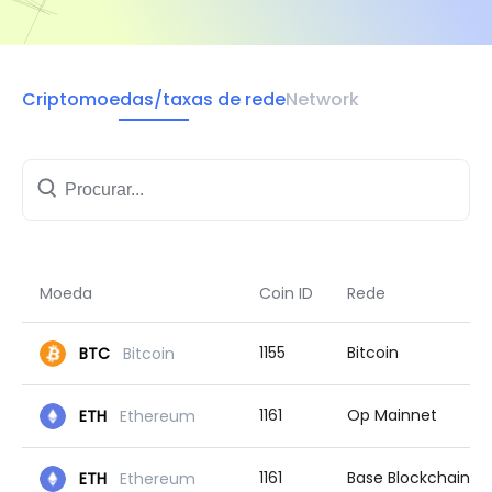
Criptomoedas/taxas de rede
Network
Moeda
Coin ID
Rede
1155
Bitcoin
BTC
Bitcoin
1161
Op Mainnet
ETH
Ethereum
1161
Base Blockchain
ETH
Ethereum