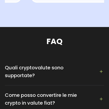
FAQ
Quali cryptovalute sono
supportate?
Supportiamo più di 100 cryptovalute tra cui Bitcoin,
Ethereum, Dogecoin, Litecoin, Tether...
Come posso convertire le mie
crypto in valute fiat?