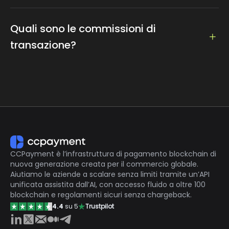
E' possibile convertire in valuta fiat semplicemente
impostando la valuta e l'importo
Quali sono le commissioni di
transazione?
Solo le commissioni di servizio dello 0.2%, il più basso
di tutti
CCPayment è l’infrastruttura di pagamento blockchain di
nuova generazione creata per il commercio globale.
Aiutiamo le aziende a scalare senza limiti tramite un’API
unificata assistita dall’AI, con accesso fluido a oltre 100
blockchain e regolamenti sicuri senza chargeback.
4.4
su 5
Trustpilot