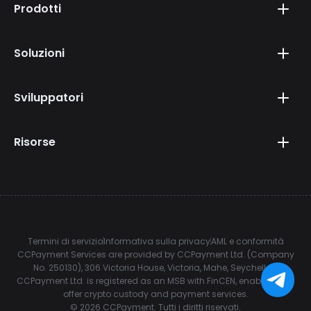
Prodotti
Soluzioni
Sviluppatori
Risorse
Termini di servizio
Informativa sulla privacy
AML e conformità
CCPayment Services are provided by CCPayment Ltd. (Company
No. 250130), 306 Victoria House, Victoria, Mahe, Seychelles.
CCPayment Ltd. is registered as an MSB with FinCEN, enabling it to
offer crypto custody and payment services.
©
2026
CCPayment.
Tutti i diritti riservati.