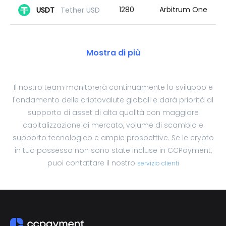
1280
Arbitrum One
USDT
Tether USD
Mostra di più
Il nostro team monitorerà continuamente lo sviluppo e
l'andamento delle criptovalute globali e darà priorità al
supporto di asset di alta qualità con maggiore
capitalizzazione di mercato, volume di scambio e
supporto tecnologico e ampie prospettive. Se le crypto
in tuo possesso non sono state incluse in CCPayment,
puoi contattare il nostro
servizio clienti