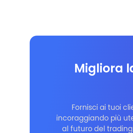
Migliora 
Fornisci ai tuoi c
incoraggiando più uten
al futuro del tradi