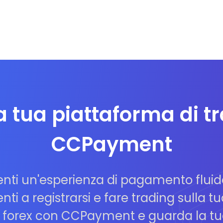
la tua piattaforma di t
CCPayment
lienti un'esperienza di pagamento fluid
ti a registrarsi e fare trading sulla tu
ng forex con CCPayment e guarda la tua