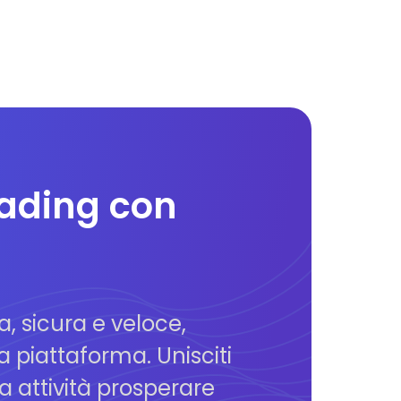
rading con
a, sicura e veloce,
a piattaforma. Unisciti
 attività prosperare