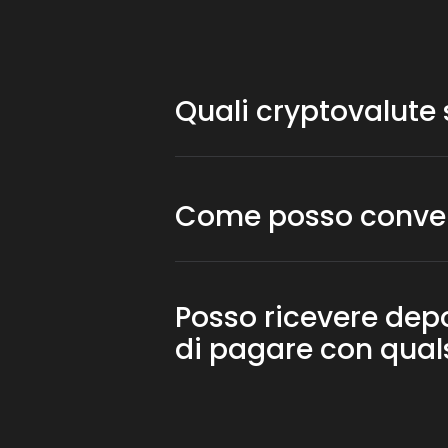
Quali cryptovalute
Più di 100 cryptovalute di tendenza sono
Come posso converti
E' possibile convertire in valuta fiat 
Posso ricevere depo
di pagare con qua
Sì, CCPayment fornisce una potente AP
automaticamente questi pagamenti in sta