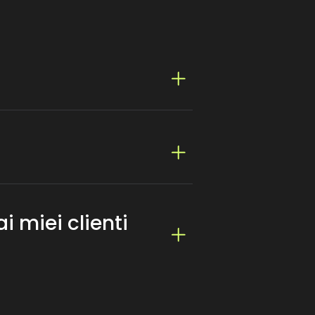
 litecoin, Tether...
i miei clienti
 di monete diverse. Convertiremo