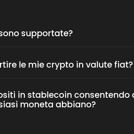
 sono supportate?
 supportate per i pagamenti, tra cui Bitcoin, Ethereum, Dogecoin,
re le mie crypto in valute fiat?
semplicemente impostando la valuta e l'importo.
siti in stablecoin consentendo a
lsiasi moneta abbiano?
I di scambio che consente ai tuoi clienti di pagare con decine
ble coin, che potrai poi accreditare ai tuoi clienti.