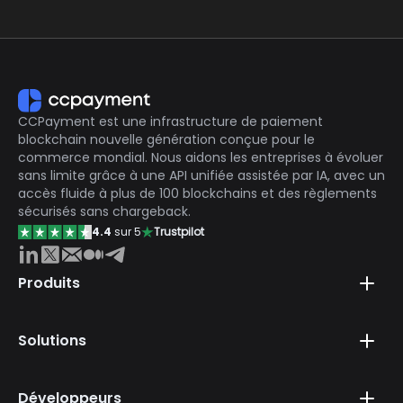
documentation pour plus de détails :
https://ccpayment.com/api/doc/?en#introduction
Si vous avez besoin d'aide supplémentaire, veuillez
contacter notre spécialiste client sur
Telegram:
https://t.me/CCPaymentSupportBot
CCPayment est une infrastructure de paiement
blockchain nouvelle génération conçue pour le
commerce mondial. Nous aidons les entreprises à évoluer
sans limite grâce à une API unifiée assistée par IA, avec un
accès fluide à plus de 100 blockchains et des règlements
sécurisés sans chargeback.
4.4
sur 5
Trustpilot
Produits
Solutions
Développeurs