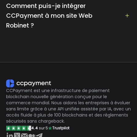
souvent des frais inférieurs à ceux des méthodes de
Comment puis-je intégrer
paiement traditionnelles, ce qui rend la distribution
CCPayment à mon site Web
de petites récompenses plus rentable pour les
Robinet ?
propriétaires de sites Web.
En proposant des paiements en crypto-monnaie,
CCPayment fournit aux développeurs une méthode
les sites Web Tap peuvent attirer des utilisateurs du
facile à intégrer et un guide complet à l'intention de
monde entier, élargissant ainsi leur portée et leur
l'utilisateur pour l'intégration. Prière de se référer à
base d'utilisateurs.
https://ccpayment.com/api/doc/?
Les robinets de crypto-monnaie peuvent avoir
en#introduction
moins d'exigences réglementaires et de conformité
par rapport aux services financiers traditionnels,
réduisant ainsi la charge administrative des
CCPayment est une infrastructure de paiement
blockchain nouvelle génération conçue pour le
propriétaires de sites Web.
commerce mondial. Nous aidons les entreprises à évoluer
sans limite grâce à une API unifiée assistée par IA, avec un
accès fluide à plus de 100 blockchains et des règlements
sécurisés sans chargeback.
4.4
sur 5
Trustpilot