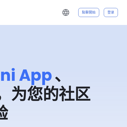
點擊開始
登录
ni App
、
t 中，为您的社区
验