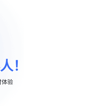
人！
付体验